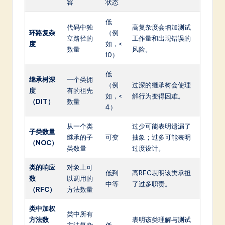
容
状态
低
代码中独
高复杂度会增加测试
环路复杂
（例
立路径的
工作量和出现错误的
度
如，<
数量
风险。
10）
低
继承树深
一个类拥
（例
过深的继承树会使理
度
有的祖先
如，<
解行为变得困难。
（DIT）
数量
4）
从一个类
过少可能表明遗漏了
子类数量
继承的子
可变
抽象；过多可能表明
（NOC）
类数量
过度设计。
类的响应
对象上可
低到
高RFC表明该类承担
数
以调用的
中等
了过多职责。
（RFC）
方法数量
类中加权
类中所有
方法数
表明该类理解与测试