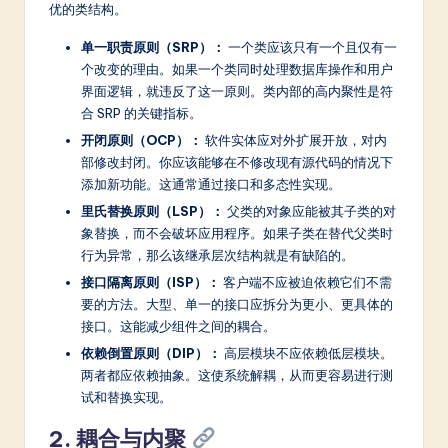
a
优的类结构。
r
单一职责原则（SRP）：
一个类应该只有一个且仅有一
e
个改变的理由。如果一个类同时处理数据库操作和用户
界面逻辑，就违反了这一原则。类内部的高内聚性是符
In
合 SRP 的关键指标。
n
开闭原则（OCP）：
软件实体应对外扩展开放，对内
部修改封闭。你应该能够在不修改现有源代码的情况下
o
添加新功能。这通常通过接口和多态性实现。
v
里氏替换原则（LSP）：
父类的对象应能被其子类的对
a
象替换，而不会破坏应用程序。如果子类在替代父类时
行为异常，那么该继承层次结构就是有缺陷的。
ti
接口隔离原则（ISP）：
客户端不应被迫依赖它们不需
o
要的方法。大型、单一的接口应拆分为更小、更具体的
接口。这能减少组件之间的耦合。
n
依赖倒置原则（DIP）：
高层模块不应依赖低层模块。
两者都应依赖抽象。这使系统解耦，从而更容易进行测
试和替换实现。
2. 耦合与内聚