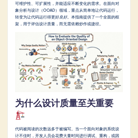
m
可维护性、可扩展性，并能适应不断变化的需求。在面向对
象分析与设计（OOAD）领域，重点从简单地让代码运行，
p
转变为让代码运行得更好
良好
。本指南提供了一个全面的框
li
架，用于评估设计质量，而无需依赖炒作或捷径。
fi
e
d
C
hi
n
e
为什么设计质量至关重要
s
e
-
代码被阅读的次数远多于被编写。当一个面向对象的系统设
L
计不佳时，开发人员会花费大量时间进行调试、重构，或因