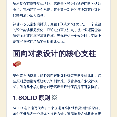
结构复杂而避开某些功能。高质量的设计能减轻团队的认知
a
负担。它构建了一个系统，其中某一部分的变更对其他部分
t
的影响最小且可预测。
e
评估不仅仅是发现错误；更在于预测未来的投入。一个稳健
的设计能够预见变化。它通过分离关注点，使业务逻辑能够
s
演进而不破坏底层基础设施。当你评估一个设计时，实际上
t
是在审查软件产品的长期健康状况。
in
面向对象设计的核心支柱
A
I
&
要有效评估质量，你必须理解指导良好架构的基础原则。这
些原则是衡量你系统时的评判标准。尽管存在许多设计模
S
式，但有几个核心概念对于高质量设计而言是不可妥协的。
o
1. SOLID 原则
ft
SOLID 这个缩写代表了五个促进可维护性和灵活性的原则。
w
每个字母代表一个具体的指导方针，遵循这些方针将带来更