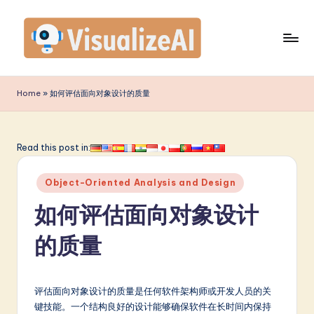
Skip
to
content
V
is
Home
»
如何评估面向对象设计的质量
u
a
Read this post in:
li
Posted
z
Object-Oriented Analysis and Design
in
e
如何评估面向对象设计
A
的质量
I
S
评估面向对象设计的质量是任何软件架构师或开发人员的关
i
键技能。一个结构良好的设计能够确保软件在长时间内保持