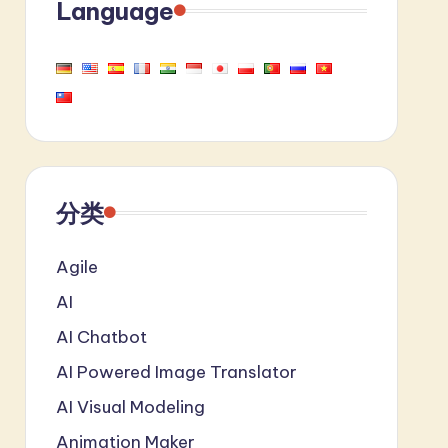
Language
分类
Agile
AI
AI Chatbot
AI Powered Image Translator
AI Visual Modeling
Animation Maker