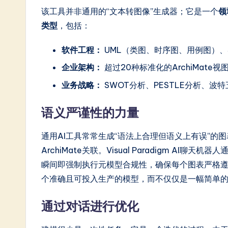
in
该工具并非通用的“文本转图像”生成器；它是一个
领
类型
，包括：
A
I
软件工程：
UML（类图、时序图、用例图）、S
企业架构：
超过20种标准化的ArchiMate视
&
业务战略：
SWOT分析、PESTLE分析、波
S
语义严谨性的力量
o
ft
通用AI工具常常生成“语法上合理但语义上有误”的
ArchiMate关联。Visual Paradigm AI聊天机器
w
瞬间即强制执行元模型合规性，确保每个图表严格
a
个准确且可投入生产的模型，而不仅仅是一幅简单
r
通过对话进行优化
e