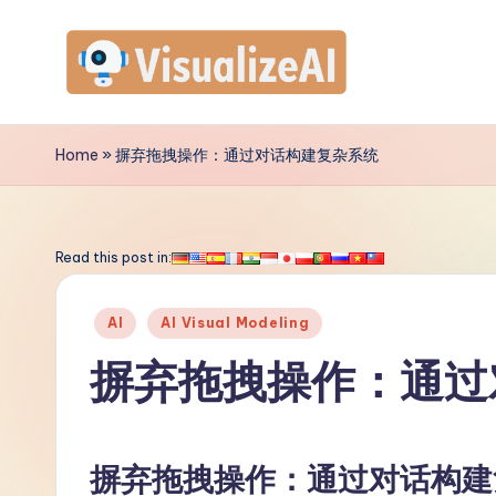
Skip
to
V
content
is
Home
»
摒弃拖拽操作：通过对话构建复杂系统
u
a
Read this post in:
li
Posted
AI
AI Visual Modeling
z
in
摒弃拖拽操作：通过
e
A
摒弃拖拽操作：通过对话构建
I