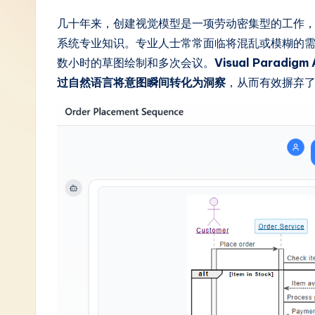
S
几十年来，创建视觉模型是一项劳动密集型的工作
系统专业知识。专业人士常常面临将混乱或模糊的
i
数小时的草图绘制和多次会议。
Visual Paradi
m
过自然语言将意图瞬间转化为洞察
，从而有效摒弃了
p
li
fi
e
d
C
hi