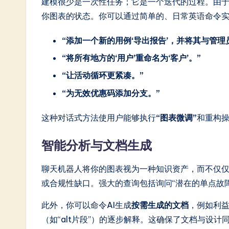
建模很少是一次性任务；它是一个迭代的过程。由
In
你图表的状态。你可以通过简单的、日常英语命令
n
“添加一个新的用例‘导出报告’，并将其与管理
o
“将所有地方的‘用户’重命名为‘客户’。”
“让活动循环更紧凑。”
v
“为无效优惠码添加分支。”
a
这种对话式方法使用户能够执行
“图表微调”
和重构
ti
智能分析与文档生成
o
n
聊天机器人将你的图表视为一种知识资产，而不仅仅
或合规性缺口。强大的查询包括询问“潜在的单点故障
此外，你可以命令AI生成
按需生成的文档
，例如利
（如“alt片段”）的逐步解释。这确保了文档与设