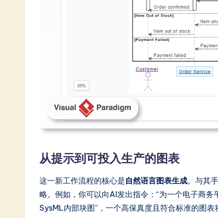
n
e
s
e
-
L
a
t
从提示到可投入生产的图表
e
这一新工作流程的核心是
自然语言图表生成
。与其
s
略。例如，你可以向AI发出指令：“为一个电子商务
t
SysML内部块图”，一个高保真度且符合标准的图