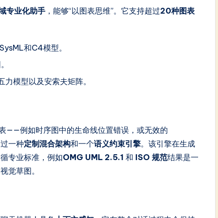
域专业化助手
，能够“以图表思维”。它支持超过
20种图表
ysML和C4模型。
图。
特五力模型以及安索夫矩阵。
图表——例如时序图中的生命线位置错误，或无效的
人通过一种
定制混合架构
和一个
语义约束引擎
。该引擎在生成
遵循专业标准，例如
OMG UML 2.5.1
和
ISO 规范
结果是一
的视觉草图。