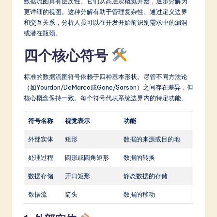
数据流图具有层次性。它们从高层次概览开始，逐步分解为
a
更详细的视图。这种分解有助于管理复杂性。通过定义边界
和交互关系，分析人员可以在开发开始前识别需求中的漏洞
t
或潜在瓶颈。
e
四个核心符号
s
t
标准的数据流图符号依赖于四种基本形状。尽管不同方法论
（如Yourdon/DeMarco或Gane/Sarson）之间存在差异，但
in
核心概念保持一致。每个符号代表系统边界内的特定功能。
A
符号名称
视觉表示
功能
I
&
外部实体
矩形
数据的来源或目的地
S
处理过程
圆形或圆角矩形
数据的转换
o
数据存储
开口矩形
静态数据的存储
ft
数据流
箭头
数据的移动
w