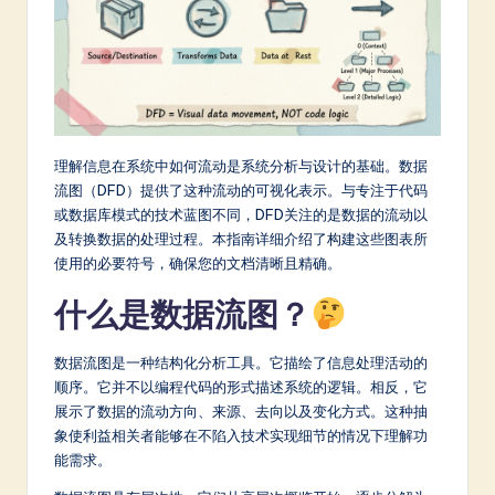
m
p
li
fi
e
理解信息在系统中如何流动是系统分析与设计的基础。数据
流图（DFD）提供了这种流动的可视化表示。与专注于代码
d
或数据库模式的技术蓝图不同，DFD关注的是数据的流动以
C
及转换数据的处理过程。本指南详细介绍了构建这些图表所
使用的必要符号，确保您的文档清晰且精确。
hi
n
什么是数据流图？
e
数据流图是一种结构化分析工具。它描绘了信息处理活动的
s
顺序。它并不以编程代码的形式描述系统的逻辑。相反，它
e
展示了数据的流动方向、来源、去向以及变化方式。这种抽
象使利益相关者能够在不陷入技术实现细节的情况下理解功
-
能需求。
L