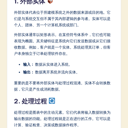
1. 外部实体
a
r
外部实体代表位于所建模系统之外的数据来源或目的地。它
们是与系统交互但不属于其内部逻辑的参与者。实体可以是
e
个人、团体、另一个计算机系统或部门。
In
外部实体通常以矩形表示。在某些符号体系中，它们也可能
n
表现为椭圆。其关键特征是系统向它们发送数据或从它们接
收数据。例如，客户就是一个实体。系统处理其订单，但客
o
户本身独立于订单处理软件存在。
v
输入：
数据从实体进入系统。
a
输出：
数据离开系统并流向实体。
ti
重要的是不要将外部实体与处理过程混淆。实体不会转换数
o
据，它只是产生或消耗数据。
n
2. 处理过程
处理过程是图表中的主动元素。它们代表将输入数据转换为
输出数据的功能。处理过程就是正在进行的工作。它可以是
计算、验证检查、决策或数据操作程序。