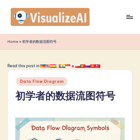
Skip
to
content
V
is
Home
»
初学者的数据流图符号
u
a
Read this post in:
li
Posted
z
Data Flow Diagram
in
e
初学者的数据流图符号
A
I
S
i