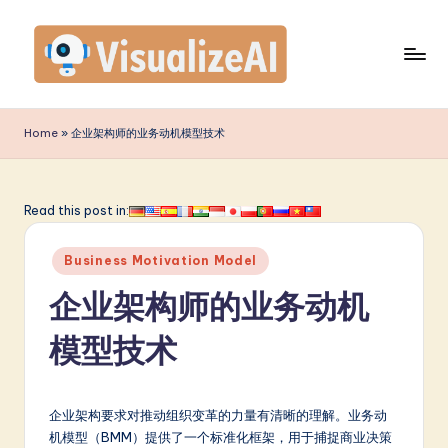
Skip
to
content
V
is
Home
»
企业架构师的业务动机模型技术
u
a
Read this post in:
li
Posted
z
Business Motivation Model
in
e
企业架构师的业务动机
A
模型技术
I
S
企业架构要求对推动组织变革的力量有清晰的理解。业务动
i
机模型（BMM）提供了一个标准化框架，用于捕捉商业决策