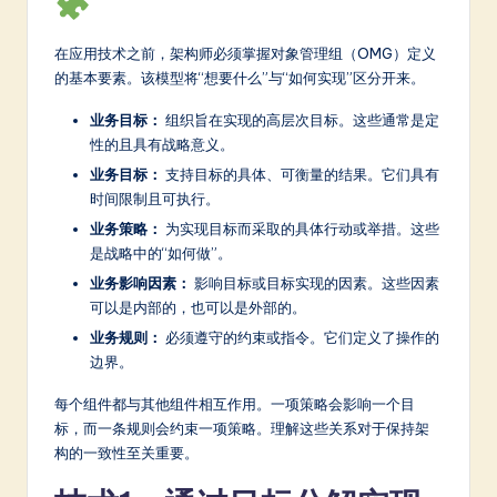
a
在应用技术之前，架构师必须掌握对象管理组（OMG）定义
t
的基本要素。该模型将“想要什么”与“如何实现”区分开来。
e
业务目标：
组织旨在实现的高层次目标。这些通常是定
s
性的且具有战略意义。
t
业务目标：
支持目标的具体、可衡量的结果。它们具有
时间限制且可执行。
in
业务策略：
为实现目标而采取的具体行动或举措。这些
A
是战略中的“如何做”。
I
业务影响因素：
影响目标或目标实现的因素。这些因素
可以是内部的，也可以是外部的。
&
业务规则：
必须遵守的约束或指令。它们定义了操作的
S
边界。
o
每个组件都与其他组件相互作用。一项策略会影响一个目
ft
标，而一条规则会约束一项策略。理解这些关系对于保持架
构的一致性至关重要。
w