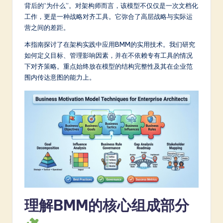
m
背后的“为什么”。对架构师而言，该模型不仅仅是一次文档化
工作，更是一种战略对齐工具。它弥合了高层战略与实际运
p
营之间的差距。
li
本指南探讨了在架构实践中应用BMM的实用技术。我们研究
fi
如何定义目标、管理影响因素，并在不依赖专有工具的情况
下对齐策略。重点始终放在模型的结构完整性及其在企业范
e
围内传达意图的能力上。
d
C
hi
n
e
s
e
理解BMM的核心组成部分
-
L