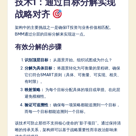
技术1：通过目标分解实现
a
r
战略对齐
e
架构中的主要挑战之一是确保IT投资与业务价值相匹配。
In
BMM通过分层的目标分解来实现这一点。
n
有效分解的步骤
o
识别顶层目标：
从愿景开始。组织试图成为什么？
v
分解为具体目标：
将愿景转化为可衡量的里程碑。确保
a
它们符合SMART原则（具体、可衡量、可实现、相关、
ti
有时限）。
映射策略：
为每个目标分配具体的项目或举措。在此层
o
避免模糊性。
n
验证可追溯性：
确保每一项策略都能追溯到一个目标，
而每一个目标都能追溯到一个目标。
该技术可防止那些不支持核心使命的“影子项目”。通过保持清
晰的传承关系，架构师可以基于战略重要性而非政治影响来