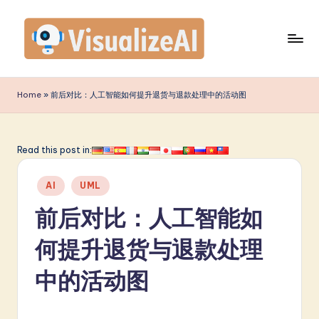
Skip
to
content
V
is
Home
»
前后对比：人工智能如何提升退货与退款处理中的活动图
u
a
Read this post in:
li
Posted
z
AI
UML
in
e
前后对比：人工智能如
A
何提升退货与退款处理
I
中的活动图
S
i