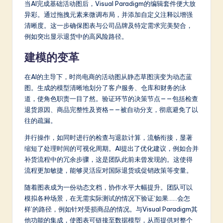
当AI完成基础活动图后，Visual Paradigm的编辑套件便大放
异彩。通过拖拽元素来微调布局，并添加自定义注释以增强
清晰度。这一步确保图表与公司品牌及特定需求完美契合，
例如突出显示退货中的高风险路径。
建模的变革
在AI的主导下，时尚电商的活动图从静态草图演变为动态蓝
图。生成的模型清晰地划分了客户服务、仓库和财务的泳
道，使角色职责一目了然。验证环节的决策节点——包括检查
退货原因、商品完整性及资格——被自动分支，彻底避免了以
往的疏漏。
并行操作，如同时进行的检查与退款计算，流畅衔接，显著
缩短了处理时间的可视化周期。AI提出了优化建议，例如合并
补货流程中的冗余步骤，这是团队此前未曾发现的。这使得
流程更加敏捷，能够灵活应对国际退货或促销政策等变量。
随着图表成为一份动态文档，协作水平大幅提升。团队可以
模拟各种场景，在无需实际测试的情况下验证‘如果……会怎
样’的路径，例如针对受损商品的情况。与Visual Paradigm其
他功能的集成，使图表可链接至数据模型，从而提供对整个