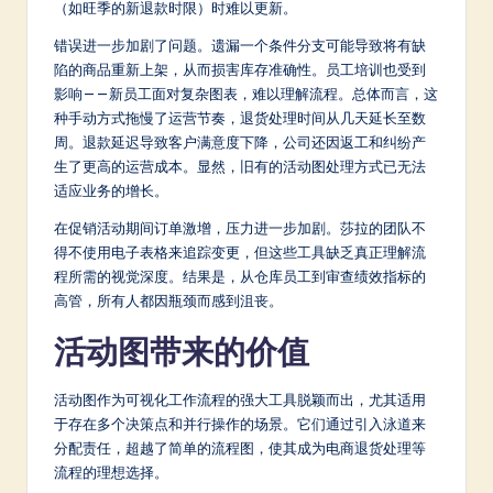
a
（如旺季的新退款时限）时难以更新。
r
错误进一步加剧了问题。遗漏一个条件分支可能导致将有缺
陷的商品重新上架，从而损害库存准确性。员工培训也受到
e
影响——新员工面对复杂图表，难以理解流程。总体而言，这
In
种手动方式拖慢了运营节奏，退货处理时间从几天延长至数
周。退款延迟导致客户满意度下降，公司还因返工和纠纷产
n
生了更高的运营成本。显然，旧有的活动图处理方式已无法
o
适应业务的增长。
v
在促销活动期间订单激增，压力进一步加剧。莎拉的团队不
得不使用电子表格来追踪变更，但这些工具缺乏真正理解流
a
程所需的视觉深度。结果是，从仓库员工到审查绩效指标的
ti
高管，所有人都因瓶颈而感到沮丧。
o
活动图带来的价值
n
活动图作为可视化工作流程的强大工具脱颖而出，尤其适用
于存在多个决策点和并行操作的场景。它们通过引入泳道来
分配责任，超越了简单的流程图，使其成为电商退货处理等
流程的理想选择。