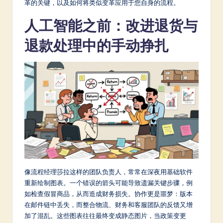
革的关键，以及如何将类似变革应用于您自身的流程。
a
人工智能之前：改进退货与
t
退款处理中的手动挣扎
e
s
t
in
A
I
&
S
像流程经理莎拉这样的团队负责人，常常在深夜用基础软件
o
重新绘制图表。一个错误的箭头可能导致遗漏关键步骤，例
ft
如检查假冒商品，从而造成财务损失。协作更是噩梦：版本
在邮件链中丢失，而整合物流、财务和客服团队的反馈又增
w
加了混乱。这些图表往往最终变成静态图片，当政策变更