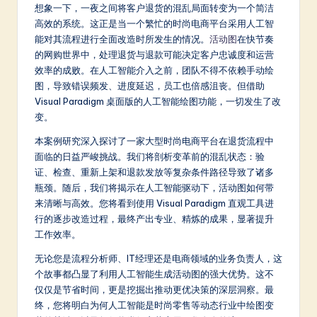
m
想象一下，一夜之间将客户退货的混乱局面转变为一个简洁
高效的系统。这正是当一个繁忙的时尚电商平台采用人工智
p
能对其流程进行全面改造时所发生的情况。
活动图
在快节奏
li
的网购世界中，处理退货与退款可能决定客户忠诚度和运营
效率的成败。在人工智能介入之前，团队不得不依赖手动绘
fi
图，导致错误频发、进度延迟，员工也倍感沮丧。但借助
e
Visual Paradigm 桌面版的人工智能绘图功能，一切发生了改
变。
d
本案例研究深入探讨了一家大型时尚电商平台在退货流程中
C
面临的日益严峻挑战。我们将剖析变革前的混乱状态：验
hi
证、检查、重新上架和退款发放等复杂条件路径导致了诸多
瓶颈。随后，我们将揭示在人工智能驱动下，活动图如何带
n
来清晰与高效。您将看到使用 Visual Paradigm 直观工具进
e
行的逐步改造过程，最终产出专业、精炼的成果，显著提升
工作效率。
s
无论您是流程分析师、IT经理还是电商领域的业务负责人，这
e
个故事都凸显了利用人工智能生成活动图的强大优势。这不
-
仅仅是节省时间，更是挖掘出推动更优决策的深层洞察。最
终，您将明白为何人工智能是时尚零售等动态行业中绘图变
L