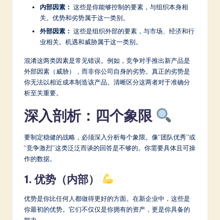
a
内部因素：
这些是你能够控制的要素，与组织本身相
r
关。优势和劣势属于这一类别。
外部因素：
这些是组织外部的要素，与市场、经济和行
e
业相关。机遇和威胁属于这一类别。
In
混淆这两类因素是常见错误。例如，竞争对手推出新产品是
n
外部因素（威胁），而非你公司自身的劣势。真正的劣势是
你无法以相近成本制造该产品。清晰区分这两者对于准确分
o
析至关重要。
v
深入剖析：四个象限
a
ti
要制定稳健的战略，必须深入分析每个象限。像“团队优秀”或
o
“竞争激烈”这类泛泛而谈的回答是不够的。你需要具体且可操
作的数据。
n
1. 优势（内部）
优势是你比任何人都做得更好的方面。在新企业中，这些是
你最初的优势。它们不仅仅是你拥有的资产，更是你具备的
能力。