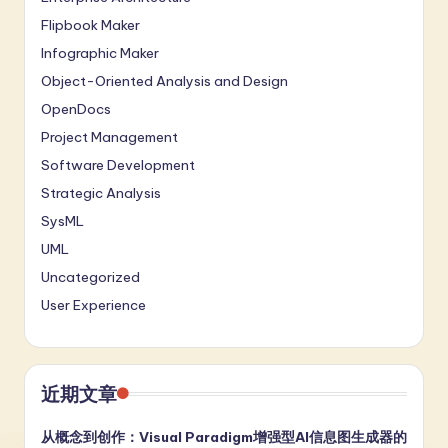
Flipbook Maker
Infographic Maker
Object-Oriented Analysis and Design
OpenDocs
Project Management
Software Development
Strategic Analysis
SysML
UML
Uncategorized
User Experience
近期文章
从概念到创作：Visual Paradigm增强型AI信息图生成器的