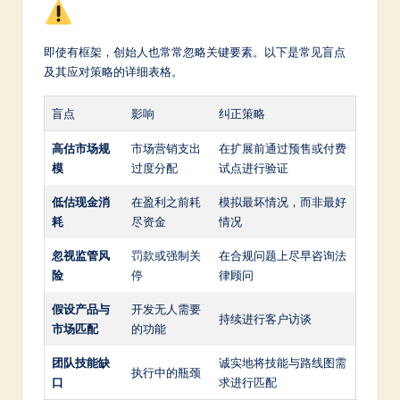
即使有框架，创始人也常常忽略关键要素。以下是常见盲点
及其应对策略的详细表格。
盲点
影响
纠正策略
高估市场规
市场营销支出
在扩展前通过预售或付费
模
过度分配
试点进行验证
低估现金消
在盈利之前耗
模拟最坏情况，而非最好
耗
尽资金
情况
忽视监管风
罚款或强制关
在合规问题上尽早咨询法
险
停
律顾问
假设产品与
开发无人需要
持续进行客户访谈
市场匹配
的功能
团队技能缺
诚实地将技能与路线图需
执行中的瓶颈
口
求进行匹配