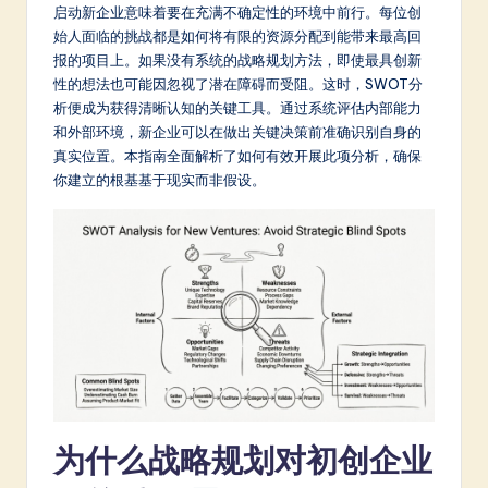
m
启动新企业意味着要在充满不确定性的环境中前行。每位创
始人面临的挑战都是如何将有限的资源分配到能带来最高回
p
报的项目上。如果没有系统的战略规划方法，即使最具创新
li
性的想法也可能因忽视了潜在障碍而受阻。这时，SWOT分
析便成为获得清晰认知的关键工具。通过系统评估内部能力
fi
和外部环境，新企业可以在做出关键决策前准确识别自身的
e
真实位置。本指南全面解析了如何有效开展此项分析，确保
你建立的根基基于现实而非假设。
d
C
hi
n
e
s
e
-
为什么战略规划对初创企业
L