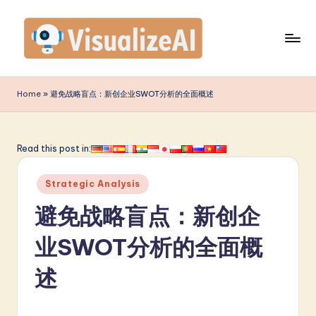
Skip
to
content
V
is
Home
»
避免战略盲点：新创企业SWOT分析的全面概述
u
a
Read this post in:
li
Posted
z
Strategic Analysis
in
e
避免战略盲点：新创企
A
业SWOT分析的全面概
I
述
S
i