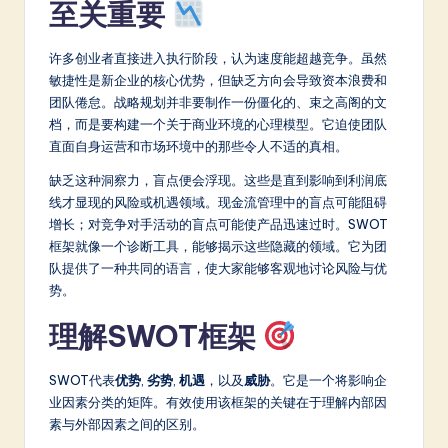
至关重要
a
t
许多创业者直接进入执行阶段，认为速度能超越竞争。虽然
敏捷性是新企业的核心优势，但缺乏方向会导致资本浪费和
e
团队倦怠。战略规划并非要制作一份僵化的、束之高阁的文
s
档，而是要构建一个关于商业环境的心理模型。它迫使团队
直面自身运营和市场环境中的那些令人不适的真相。
t
缺乏这种洞察力，盲点便会浮现。这些是直到影响到利润底
in
线才显现的风险或机遇领域。现金流管理中的盲点可能阻碍
A
增长；对竞争对手活动的盲点可能使产品迅速过时。SWOT
框架就像一个诊断工具，能够揭示这些隐藏的领域。它为团
I
队提供了一种共同的语言，使大家能够客观地讨论风险与优
&
势。
S
理解SWOT框架
o
SWOT代表
优势
,
劣势
,
机遇
，以及
威胁
。它是一个将影响企
ft
业因素分类的矩阵。有效使用该框架的关键在于理解内部因
w
素与外部因素之间的区别。