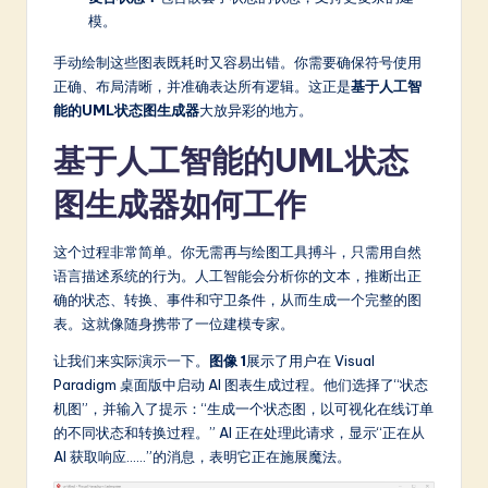
a
模。
r
手动绘制这些图表既耗时又容易出错。你需要确保符号使用
e
正确、布局清晰，并准确表达所有逻辑。这正是
基于人工智
能的UML状态图生成器
大放异彩的地方。
In
n
基于人工智能的UML状态
o
图生成器如何工作
v
这个过程非常简单。你无需再与绘图工具搏斗，只需用自然
a
语言描述系统的行为。人工智能会分析你的文本，推断出正
ti
确的状态、转换、事件和守卫条件，从而生成一个完整的图
表。这就像随身携带了一位建模专家。
o
让我们来实际演示一下。
图像 1
展示了用户在 Visual
n
Paradigm 桌面版中启动 AI 图表生成过程。他们选择了“状态
机图”，并输入了提示：“生成一个状态图，以可视化在线订单
的不同状态和转换过程。” AI 正在处理此请求，显示“正在从
AI 获取响应……”的消息，表明它正在施展魔法。