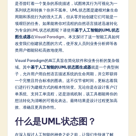
m
是否曾盯着一个复杂的系统描述，试图将其行为可视化为一
系列状态和转换？你并不孤单。UML状态图是建模对象生命
p
周期和系统行为的强大工具，但从零开始创建它们可能是一
li
项艰巨的任务。如果能将你对流程的自然语言描述迅速转化
为专业的
UML
状态机图呢？请使用
基于人工智能的UML状态
fi
图生成器
在
Visual Paradigm
。本文探讨了这一智能工具如何
e
改变我们创建状态图的方式，使开发人员到业务分析师等各
类用户都能轻松高效地使用。
d
Visual Paradigm的AI工具旨在简化软件和业务分析的复杂领
C
域。其中
基于人工智能的UML状态图生成器
就是一个典型例
hi
子，允许用户用自然语言描述系统的生命周期，并立即获得
一个完整且符合标准的图表。这不仅节省时间，更标志着我
n
们进行行为建模方式的根本性转变。无论你是在设计客户订
e
单系统、支持工单流程，还是游戏机制，该工具都能将你的
想法转化为清晰的可视化表达。最终结果是设计过程更加高
s
效、准确且更具协作性。
e
什么是UML状态图？
-
L
在深入探讨人工智能的神奇之处之前，让我们先快速了解