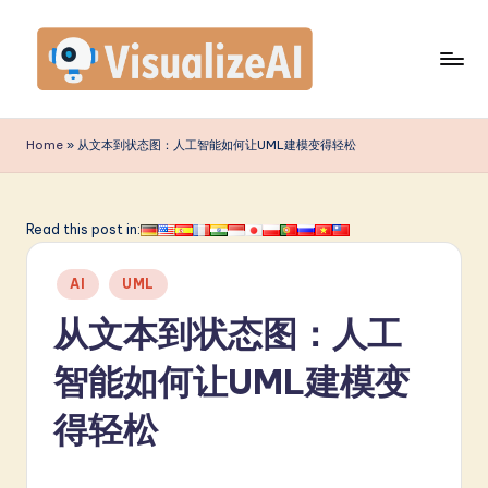
Skip
to
content
V
is
Home
»
从文本到状态图：人工智能如何让UML建模变得轻松
u
a
Read this post in:
li
Posted
z
AI
UML
in
e
从文本到状态图：人工
A
智能如何让UML建模变
I
得轻松
S
i