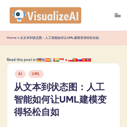
Skip
to
content
V
is
Home
»
从文本到状态图：人工智能如何让UML建模变得轻松自如
u
a
Read this post in:
li
Posted
z
AI
UML
in
e
从文本到状态图：人工
A
智能如何让UML建模变
I
得轻松自如
S
i