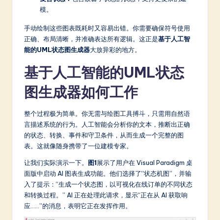
a
模。
r
手动绘制这些图表既耗时又容易出错。你需要确保符号使用
e
正确、布局清晰，并准确表达所有逻辑。这正是
基于人工智
能的UML状态图生成器
大放异彩的地方。
In
n
基于人工智能的UML状态
o
图生成器如何工作
v
整个过程极为简单。你无需与绘图工具搏斗，只需用自然语
a
言描述系统的行为。人工智能会分析你的文本，推断出正确
ti
的状态、转换、事件和守卫条件，从而生成一个完整的图
表。这就像随身携带了一位建模专家。
o
让我们实际演示一下。
图1
展示了用户在 Visual Paradigm 桌
n
面版中启动 AI 图表生成功能。他们选择了“状态机图”，并输
入了提示：“生成一个状态图，以可视化在线订单的不同状态
和转换过程。” AI 正在处理此请求，显示“正在从 AI 获取响
应……”的消息，表明它正在发挥作用。