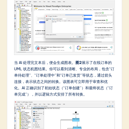
当 AI 处理完文本后，便会生成图表。
图2
展示了在线订单的
UML 状态机图结果。你可以看到清晰、专业的布局，包含“订
单待处理”、“订单处理中”和“订单已发货”等状态，通过箭头
连接，表示状态之间的转换。该图表可立即用于审查和优
化。AI 正确识别了初始状态（“订单创建”）和最终状态（“订
单完成”），并以逻辑方式安排了所有转换。