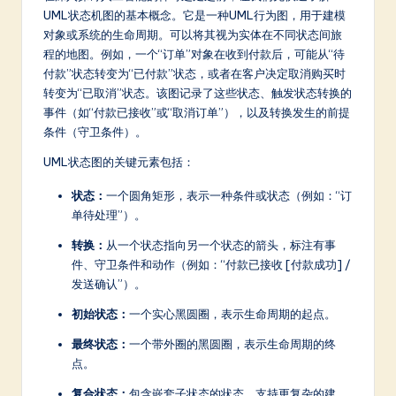
UML状态机图的基本概念。它是一种UML行为图，用于建模
a
对象或系统的生命周期。可以将其视为实体在不同状态间旅
t
程的地图。例如，一个“订单”对象在收到付款后，可能从“待
付款”状态转变为“已付款”状态，或者在客户决定取消购买时
e
转变为“已取消”状态。该图记录了这些状态、触发状态转换的
s
事件（如“付款已接收”或“取消订单”），以及转换发生的前提
条件（守卫条件）。
t
UML状态图的关键元素包括：
in
A
状态：
一个圆角矩形，表示一种条件或状态（例如：“订
单待处理”）。
I
转换：
从一个状态指向另一个状态的箭头，标注有事
&
件、守卫条件和动作（例如：“付款已接收 [付款成功] /
S
发送确认”）。
o
初始状态：
一个实心黑圆圈，表示生命周期的起点。
ft
最终状态：
一个带外圈的黑圆圈，表示生命周期的终
点。
w
复合状态：
包含嵌套子状态的状态，支持更复杂的建