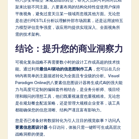
特八步变革模型”来规划组织转型，研究人员则可利用对比框
架来比较不同主题。八要素布局的结构化特性促使用户保持
平衡视角，避免过度关注某一领域而忽视其他方面。无论您
是在进行PESTLE分析以理解外部市场因素，还是运用波特五
力模型评估竞争强度，该应用均提供实现深入、全面视角所
需的技术架构。
结论：提升您的商业洞察力
可视化复杂战略不再需要数小时的设计工作或高超的技术技
能。通过利用
最佳AI驱动的信息图制作工具
，您可以在几分
钟内将简单的主题描述转化为全面且专业级的分析。Visual
Paradigm Online的八要素信息图设计器将生成式AI的强大能
力与高度可定制的编辑套件相结合，是业务分析师、项目经
理和顾问的理想工具，他们既重视速度也重视精准。无论您
是在规划餐盒配送策略，还是管理大规模企业变革，该工具
都能确保您的信息清晰、结构严谨且富有影响力。
您是否已准备好将数据转化为引人注目的视觉叙事？访问
八
要素信息图设计器
今日访问，体验只需一键即可生成高层次
战略洞察的便捷。