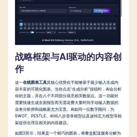
a
t
e
s
t
战略框架与AI驱动的内容创
in
作
A
I
这一
在线图表工具
其核心优势在于能够基于最少输入生成内
&
容丰富的可视化图表。当你点击“生成分析”按钮时，AI会分析
你的主题，并在八个不同部分填充相关数据点。这一功能对
S
需要快速生成全面报告而无需花费大量时间手动输入数据的
o
业务分析师和战略家尤为宝贵。AI如同一位数字顾问，为
SWOT、PESTLE、科特八步变革模型以及波特五力模型等框
ft
架提供合理且相关的内容建议。
w
如图2所示，结果是一个精巧的图表，将餐盒配送服务分解为