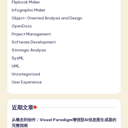
Flipbook Maker
Infographic Maker
Object-Oriented Analysis and Design
OpenDocs
Project Management
Software Development
Strategic Analysis
SysML
UML
Uncategorized
User Experience
近期文章
从概念到创作：Visual Paradigm增强型AI信息图生成器的
完整指南