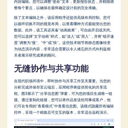
内容编辑。您可以调整“使命”文本，更新报告状态，并精细调
整每个要点，以确保在最终确定设计前的完全准确。
除了文本编辑之外，该应用程序还提供高级布局控制。您可
以循环切换不同的视觉布局，以查看哪种方式最能突出您的
数据。此外，该工具还具备“动画效果”，可自由开启或关闭。
您可以选择“文字动画”样式，如“淡入”或“滑入”，并将“错开速
度”调整为“慢”、“中”或“快”。这些技术细节将静态图像转变
为动态演示内容，非常适合需要以令人难忘的方式向利益相
关者展示研究成果的顾问。
无缝协作与共享功能
在现代职场环境中，即时协作与共享工作至关重要。当您的
分析完成并保存至云端后，应用程序将提供简化的共享流
程。图3展示了“分享信息图”弹窗，可为您的项目生成唯一链
接。通过复制此链接，您可以将作品发送给同事或客户，他
们可在专用的“查看模式”中查看信息图。该模式隐藏所有编辑
控件，呈现一个精炼且可交互的版本，非常适合远程演示。