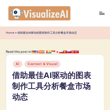
Skip
to
content
V
is
Home
»
借助最佳AI驱动的图表制作工具分析餐盒市场动态
u
a
Read this post in:
li
Posted
z
AI
Content & Visual
in
e
借助最佳AI驱动的图表
A
制作工具分析餐盒市场
I
动态
S
i