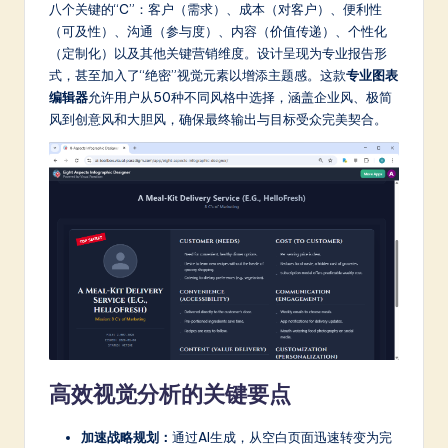
a
八个关键的“C”：客户（需求）、成本（对客户）、便利性
（可及性）、沟通（参与度）、内容（价值传递）、个性化
r
（定制化）以及其他关键营销维度。设计呈现为专业报告形
e
式，甚至加入了“绝密”视觉元素以增添主题感。这款
专业图表
编辑器
允许用户从50种不同风格中选择，涵盖企业风、极简
In
风到创意风和大胆风，确保最终输出与目标受众完美契合。
n
o
v
a
ti
o
n
高效视觉分析的关键要点
加速战略规划：
通过AI生成，从空白页面迅速转变为完