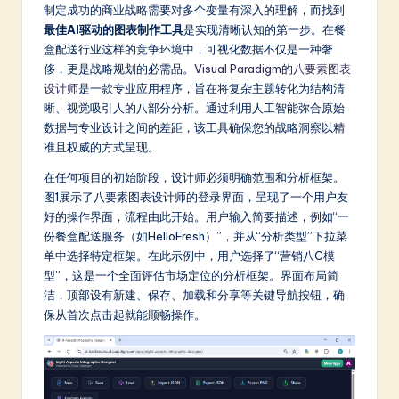
m
制定成功的商业战略需要对多个变量有深入的理解，而找到
最佳AI驱动的图表制作工具
是实现清晰认知的第一步。在餐
p
盒配送行业这样的竞争环境中，可视化数据不仅是一种奢
li
侈，更是战略规划的必需品。
Visual Paradigm
的
八要素图表
设计师
是一款专业应用程序，旨在将复杂主题转化为结构清
fi
晰、视觉吸引人的八部分分析。通过利用人工智能弥合原始
e
数据与专业设计之间的差距，该工具确保您的战略洞察以精
准且权威的方式呈现。
d
在任何项目的初始阶段，设计师必须明确范围和分析框架。
C
图1展示了八要素图表设计师的登录界面，呈现了一个用户友
hi
好的操作界面，流程由此开始。用户输入简要描述，例如“一
份餐盒配送服务（如HelloFresh）”，并从“分析类型”下拉菜
n
单中选择特定框架。在此示例中，用户选择了“营销八C模
e
型”，这是一个全面评估市场定位的分析框架。界面布局简
洁，顶部设有新建、保存、加载和分享等关键导航按钮，确
s
保从首次点击起就能顺畅操作。
e
-
L