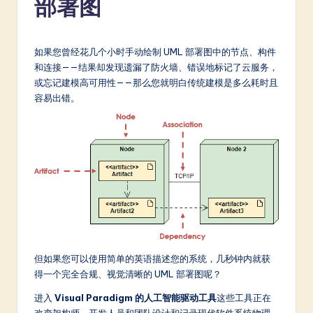
部署图
m
p
li
如果您曾经花几个小时手动绘制 UML 部署图中的节点、构件
和连接——结果却发现遗漏了防火墙、错误地标记了云服务，
fi
或忘记建模高可用性——那么您就明白传统建模是多么耗时且
e
容易出错。
d
C
hi
n
e
s
e
但如果您可以使用简单的英语描述您的系统，几秒钟内就获
得一个完全合规、视觉清晰的 UML 部署图呢？
-
进入
Visual Paradigm 的人工智能驱动工具
这些工具正在
L