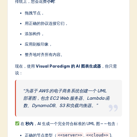
传统上，您会花费
小时
:
拖拽节点，
用正确的协议连接它们，
添加构件，
应用刻板印象，
整齐地对齐所有内容。
现在，使用
Visual Paradigm 的 AI 图表生成器
，你只需
说：
“为基于 AWS 的电子商务系统创建一个 UML
部署图，包含 EC2 Web 服务器、Lambda 函
数、DynamoDB、S3 和负载均衡器。”
在
秒内
，AI 生成一个完全符合标准的 UML 图——包含：
正确的节点类型（
,
),
<<server>>
<<cloud>>