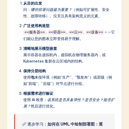
从目的出发
问：
哪些部署问题最为重要？
（例如可扩展性、安全
性、故障转移）。仅关注具有架构意义的元素。
广泛使用构造型
,
,
,
——它
<<服务器>>
<<容器>>
<<云>>
<<设备>>
们能让您的图表立即变得易于理解。
清晰地展示模型嵌套
展示容器在虚拟机内，虚拟机在物理服务器内，或
Kubernetes 集群在云区域内的结构。
保持分层结构
使用
包
来按环境（例如“生产”、“预发布”）或层级（例
如“前端”、“后端”）对节点进行分组。
根据需求进行验证
使用 AI 检查：
该系统是否具备弹性？是否安全？能否扩
展？
然后进行优化。
逐步学习：
如何在 UML 中绘制部署图：逐