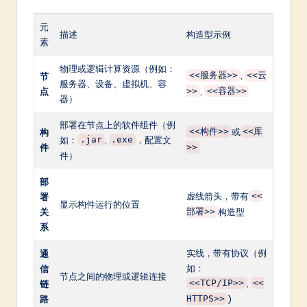
元
描述
构造型示例
素
物理或逻辑计算资源（例如：
,
节
<<服务器>>
<<云
服务器、设备、虚拟机、容
点
,
>>
<<容器>>
器）
部署在节点上的软件组件（例
或
构
<<构件>>
<<库
如：
,
，配置文
.jar
.exe
件
>>
件）
部
虚线箭头，带有
署
<<
显示构件运行的位置
关
构造型
部署>>
系
实线，带有协议（例
通
如：
信
节点之间的物理或逻辑连接
,
链
<<TCP/IP>>
<<
路
)
HTTPS>>