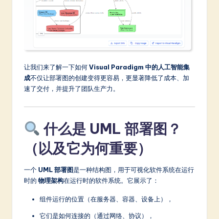
a
r
e
In
n
让我们来了解一下如何
Visual Paradigm 中的人工智能集
成
不仅让部署图的创建变得更容易，更显著降低了成本、加
o
速了交付，并提升了团队生产力。
v
a
什么是 UML 部署图？
ti
（以及它为何重要）
o
n
一个
UML 部署图
是一种结构图，用于可视化软件系统在运行
时的
物理架构
在运行时的软件系统。它展示了：
组件运行的位置（在服务器、容器、设备上），
它们是如何连接的（通过网络、协议），