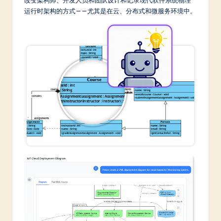
改变架构师、开发人员和团队设计和记录现代软件系统物理
a
运行时架构的方式——尤其是在云、分布式和微服务环境中。
t
e
s
t
in
A
I
&
S
o
ft
w