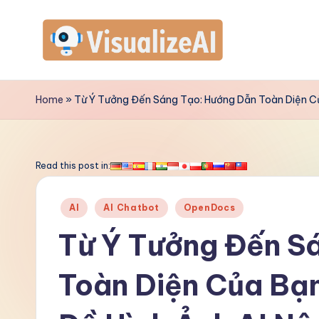
Skip
to
V
content
is
Home
»
Từ Ý Tưởng Đến Sáng Tạo: Hướng Dẫn Toàn Diện Củ
u
a
Read this post in:
li
Posted
AI
AI Chatbot
OpenDocs
z
in
Từ Ý Tưởng Đến S
e
Toàn Diện Của Bạn
A
I