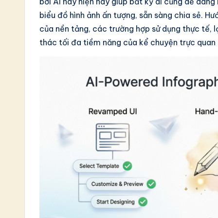
-
bởi AI này hiện nay giúp bất kỳ ai cũng dễ dàng
biểu đồ hình ảnh ấn tượng, sẵn sàng chia sẻ. H
L
của nền tảng, các trường hợp sử dụng thực tế, lợ
a
thác tối đa tiềm năng của kể chuyện trực quan 
t
e
s
t
in
A
I
&