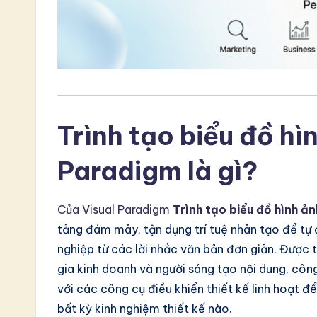
S
o
ft
w
Trình tạo biểu đồ hì
a
r
Paradigm là gì?
e
Của Visual Paradigm
Trình tạo biểu đồ hình ản
In
tảng đám mây, tận dụng trí tuệ nhân tạo để tự 
n
nghiệp từ các lời nhắc văn bản đơn giản. Được t
gia kinh doanh và người sáng tạo nội dung, côn
o
với các công cụ điều khiển thiết kế linh hoạt
v
bất kỳ kinh nghiệm thiết kế nào.