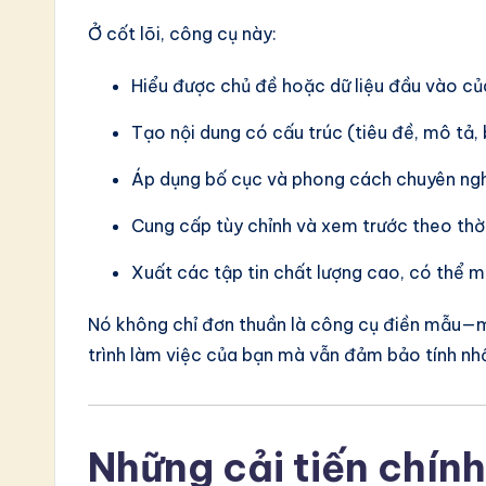
a
Ở cốt lõi, công cụ này:
ti
Hiểu được chủ đề hoặc dữ liệu đầu vào củ
o
Tạo nội dung có cấu trúc (tiêu đề, mô tả, 
n
Áp dụng bố cục và phong cách chuyên ng
Cung cấp tùy chỉnh và xem trước theo thời
Xuất các tập tin chất lượng cao, có thể m
Nó không chỉ đơn thuần là công cụ điền mẫu—m
trình làm việc của bạn mà vẫn đảm bảo tính nhấ
Những cải tiến chính