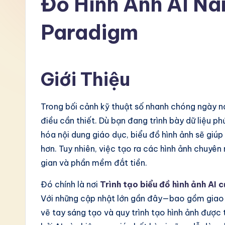
Đồ Hình Ảnh AI Nâ
V
Paradigm
i
e
Giới Thiệu
t
n
Trong bối cảnh kỹ thuật số nhanh chóng ngày n
a
điều cần thiết. Dù bạn đang trình bày dữ liệu p
hóa nội dung giáo dục, biểu đồ hình ảnh sẽ giú
m
hơn. Tuy nhiên, việc tạo ra các hình ảnh chuyên
e
gian và phần mềm đắt tiền.
s
Đó chính là nơi
Trình tạo biểu đồ hình ảnh AI 
Với những cập nhật lớn gần đây—bao gồm giao d
e
vẽ tay sáng tạo và quy trình tạo hình ảnh được