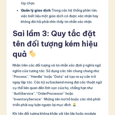
tùy chọn.
Quản lý giao dịch:
Trong các hệ thống phân tán,
việc biết liệu một giao dịch có được xác nhận hay
không đòi hỏi phải nhìn thấy tin nhắn xác nhận.
Sai lầm 3: Quy tắc đặt
tên đối tượng kém hiệu
quả
Nhãn trên các đối tượng và tin nhắn xác định ý nghĩa ngữ
nghĩa của tương tác. Sử dụng các tên chung chung như
“Process”, “Handle” hoặc “Data” sẽ tạo ra sự cản trở
ngay lập tức. Các kỹ sư backend mong đợi các thuật ngữ
cụ thể liên quan đến lĩnh vực của họ, chẳng hạn như
“AuthService”, “OrderProcessor” hoặc
“InventoryService”. Những tên mơ hồ buộc các nhà phát
triển phải suy luận ngược lại mục đích.
Khi tên đối tượng không khớp với tên lớp hoặc module