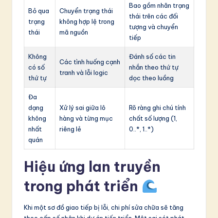
Bao gồm nhãn trạng
Bỏ qua
Chuyển trạng thái
thái trên các đối
trạng
không hợp lệ trong
tượng và chuyển
thái
mã nguồn
tiếp
Không
Đánh số các tin
Các tình huống cạnh
có số
nhắn theo thứ tự
tranh và lỗi logic
thứ tự
dọc theo luồng
Đa
dạng
Xử lý sai giữa lô
Rõ ràng ghi chú tính
không
hàng và từng mục
chất số lượng (1,
nhất
riêng lẻ
0..*, 1..*)
quán
Hiệu ứng lan truyền
trong phát triển
Khi một sơ đồ giao tiếp bị lỗi, chi phí sửa chữa sẽ tăng