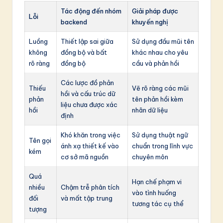
Tác động đến nhóm
Giải pháp được
Lỗi
backend
khuyến nghị
Luồng
Thiết lập sai giữa
Sử dụng đầu mũi tên
không
đồng bộ và bất
khác nhau cho yêu
rõ ràng
đồng bộ
cầu và phản hồi
Các lược đồ phản
Thiếu
Vẽ rõ ràng các mũi
hồi và cấu trúc dữ
phản
tên phản hồi kèm
liệu chưa được xác
hồi
nhãn dữ liệu
định
Khó khăn trong việc
Sử dụng thuật ngữ
Tên gọi
ánh xạ thiết kế vào
chuẩn trong lĩnh vực
kém
cơ sở mã nguồn
chuyên môn
Quá
Hạn chế phạm vi
nhiều
Chậm trễ phân tích
vào tình huống
đối
và mất tập trung
tương tác cụ thể
tượng