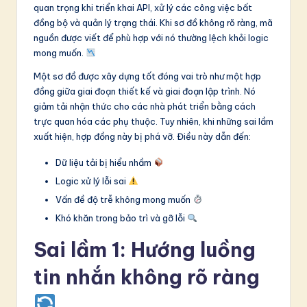
o
quan trọng khi triển khai API, xử lý các công việc bất
đồng bộ và quản lý trạng thái. Khi sơ đồ không rõ ràng, mã
v
nguồn được viết để phù hợp với nó thường lệch khỏi logic
a
mong muốn.
ti
Một sơ đồ được xây dựng tốt đóng vai trò như một hợp
đồng giữa giai đoạn thiết kế và giai đoạn lập trình. Nó
o
giảm tải nhận thức cho các nhà phát triển bằng cách
n
trực quan hóa các phụ thuộc. Tuy nhiên, khi những sai lầm
xuất hiện, hợp đồng này bị phá vỡ. Điều này dẫn đến:
Dữ liệu tải bị hiểu nhầm
Logic xử lý lỗi sai
Vấn đề độ trễ không mong muốn
Khó khăn trong bảo trì và gỡ lỗi
Sai lầm 1: Hướng luồng
tin nhắn không rõ ràng