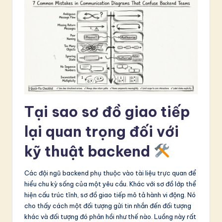
in
A
I
&
S
o
Tại sao sơ đồ giao tiếp
ft
w
lại quan trọng đối với
a
kỹ thuật backend
r
Các đội ngũ backend phụ thuộc vào tài liệu trực quan để
e
hiểu chu kỳ sống của một yêu cầu. Khác với sơ đồ lớp thể
In
hiện cấu trúc tĩnh, sơ đồ giao tiếp mô tả hành vi động. Nó
cho thấy cách một đối tượng gửi tin nhắn đến đối tượng
n
khác và đối tượng đó phản hồi như thế nào. Luồng này rất