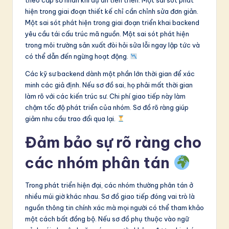
theo cấp số nhân khi dự án tiến triển. Một sai sót phát
hiện trong giai đoạn thiết kế chỉ cần chỉnh sửa đơn giản.
Một sai sót phát hiện trong giai đoạn triển khai backend
yêu cầu tái cấu trúc mã nguồn. Một sai sót phát hiện
trong môi trường sản xuất đòi hỏi sửa lỗi ngay lập tức và
có thể dẫn đến ngừng hoạt động.
Các kỹ sư backend dành một phần lớn thời gian để xác
minh các giả định. Nếu sơ đồ sai, họ phải mất thời gian
làm rõ với các kiến trúc sư. Chi phí giao tiếp này làm
chậm tốc độ phát triển của nhóm. Sơ đồ rõ ràng giúp
giảm nhu cầu trao đổi qua lại.
Đảm bảo sự rõ ràng cho
các nhóm phân tán
Trong phát triển hiện đại, các nhóm thường phân tán ở
nhiều múi giờ khác nhau. Sơ đồ giao tiếp đóng vai trò là
nguồn thông tin chính xác mà mọi người có thể tham khảo
một cách bất đồng bộ. Nếu sơ đồ phụ thuộc vào ngữ