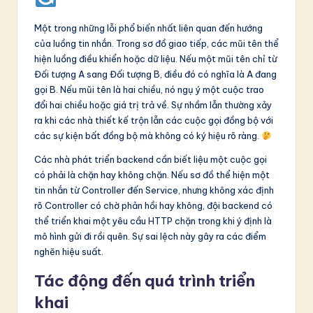
Một trong những lỗi phổ biến nhất liên quan đến hướng
của luồng tin nhắn. Trong sơ đồ giao tiếp, các mũi tên thể
hiện luồng điều khiển hoặc dữ liệu. Nếu một mũi tên chỉ từ
Đối tượng A sang Đối tượng B, điều đó có nghĩa là A đang
gọi B. Nếu mũi tên là hai chiều, nó ngụ ý một cuộc trao
đổi hai chiều hoặc giá trị trả về. Sự nhầm lẫn thường xảy
ra khi các nhà thiết kế trộn lẫn các cuộc gọi đồng bộ với
các sự kiện bất đồng bộ mà không có ký hiệu rõ ràng.
Các nhà phát triển backend cần biết liệu một cuộc gọi
có phải là chặn hay không chặn. Nếu sơ đồ thể hiện một
tin nhắn từ Controller đến Service, nhưng không xác định
rõ Controller có chờ phản hồi hay không, đội backend có
thể triển khai một yêu cầu HTTP chặn trong khi ý định là
mô hình gửi đi rồi quên. Sự sai lệch này gây ra các điểm
nghẽn hiệu suất.
Tác động đến quá trình triển
khai