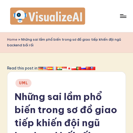
Skip
to
content
V
is
Home
»
Những sai lầm phổ biến trong sơ đồ giao tiếp khiến đội ngũ
backend bối rối
u
a
li
Read this post in:
z
Posted
UML
e
in
Những sai lầm phổ
A
I
biến trong sơ đồ giao
V
tiếp khiến đội ngũ
ie