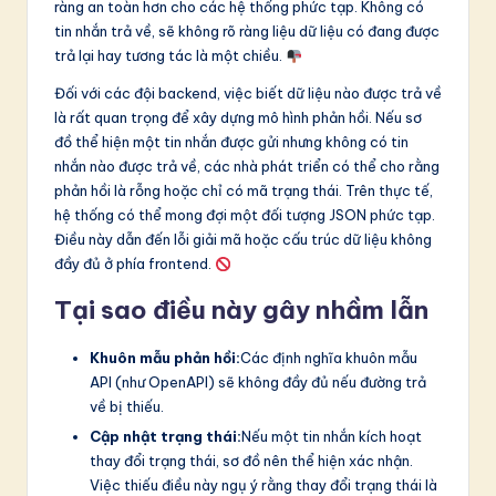
ràng an toàn hơn cho các hệ thống phức tạp. Không có
tin nhắn trả về, sẽ không rõ ràng liệu dữ liệu có đang được
trả lại hay tương tác là một chiều.
Đối với các đội backend, việc biết dữ liệu nào được trả về
là rất quan trọng để xây dựng mô hình phản hồi. Nếu sơ
đồ thể hiện một tin nhắn được gửi nhưng không có tin
nhắn nào được trả về, các nhà phát triển có thể cho rằng
phản hồi là rỗng hoặc chỉ có mã trạng thái. Trên thực tế,
hệ thống có thể mong đợi một đối tượng JSON phức tạp.
Điều này dẫn đến lỗi giải mã hoặc cấu trúc dữ liệu không
đầy đủ ở phía frontend.
Tại sao điều này gây nhầm lẫn
Khuôn mẫu phản hồi:
Các định nghĩa khuôn mẫu
API (như OpenAPI) sẽ không đầy đủ nếu đường trả
về bị thiếu.
Cập nhật trạng thái:
Nếu một tin nhắn kích hoạt
thay đổi trạng thái, sơ đồ nên thể hiện xác nhận.
Việc thiếu điều này ngụ ý rằng thay đổi trạng thái là