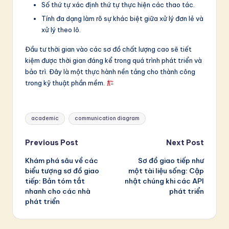
Số thứ tự xác định thứ tự thực hiện các thao tác.
Tính đa dạng làm rõ sự khác biệt giữa xử lý đơn lẻ và
xử lý theo lô.
Đầu tư thời gian vào các sơ đồ chất lượng cao sẽ tiết
kiệm được thời gian đáng kể trong quá trình phát triển và
bảo trì. Đây là một thực hành nền tảng cho thành công
trong kỹ thuật phần mềm.
Tags:
academic
communication diagram
Post
Previous Post
Next Post
Khám phá sâu về các
Sơ đồ giao tiếp như
navigation
biểu tượng sơ đồ giao
một tài liệu sống: Cập
tiếp: Bản tóm tắt
nhật chúng khi các API
nhanh cho các nhà
phát triển
phát triển