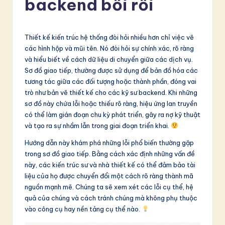
backend bối rối
t
n
a
Thiết kế kiến trúc hệ thống đòi hỏi nhiều hơn chỉ việc vẽ
các hình hộp và mũi tên. Nó đòi hỏi sự chính xác, rõ ràng
m
và hiểu biết về cách dữ liệu di chuyển giữa các dịch vụ.
e
Sơ đồ giao tiếp, thường được sử dụng để bản đồ hóa các
tương tác giữa các đối tượng hoặc thành phần, đóng vai
s
trò như bản vẽ thiết kế cho các kỹ sư backend. Khi những
e
sơ đồ này chứa lỗi hoặc thiếu rõ ràng, hiệu ứng lan truyền
có thể làm gián đoạn chu kỳ phát triển, gây ra nợ kỹ thuật
-
và tạo ra sự nhầm lẫn trong giai đoạn triển khai.
L
Hướng dẫn này khám phá những lỗi phổ biến thường gặp
a
trong sơ đồ giao tiếp. Bằng cách xác định những vấn đề
này, các kiến trúc sư và nhà thiết kế có thể đảm bảo tài
t
liệu của họ được chuyển đổi một cách rõ ràng thành mã
e
nguồn mạnh mẽ. Chúng ta sẽ xem xét các lỗi cụ thể, hệ
quả của chúng và cách tránh chúng mà không phụ thuộc
s
vào công cụ hay nền tảng cụ thể nào.
t