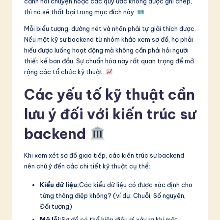
cảnh nói chuyện hoặc các quy ước không được ghi chép,
thì nó sẽ thất bại trong mục đích này.
Mỗi biểu tượng, đường nét và nhãn phải tự giải thích được.
Nếu một kỹ sư backend từ nhóm khác xem sơ đồ, họ phải
hiểu được luồng hoạt động mà không cần phải hỏi người
thiết kế ban đầu. Sự chuẩn hóa này rất quan trọng để mở
rộng các tổ chức kỹ thuật.
Các yếu tố kỹ thuật cần
lưu ý đối với kiến trúc sư
backend
Khi xem xét sơ đồ giao tiếp, các kiến trúc sư backend
nên chú ý đến các chi tiết kỹ thuật cụ thể:
Kiểu dữ liệu:
Các kiểu dữ liệu có được xác định cho
từng thông điệp không? (ví dụ: Chuỗi, Số nguyên,
Đối tượng)
Mã lỗi:
Sơ đồ có thể hiện điều gì xảy ra khi một