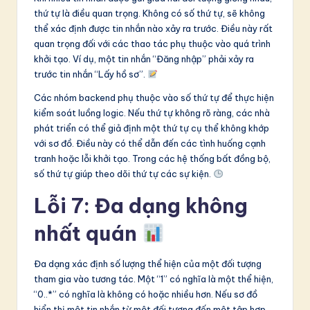
thứ tự là điều quan trọng. Không có số thứ tự, sẽ không
thể xác định được tin nhắn nào xảy ra trước. Điều này rất
quan trọng đối với các thao tác phụ thuộc vào quá trình
khởi tạo. Ví dụ, một tin nhắn “Đăng nhập” phải xảy ra
trước tin nhắn “Lấy hồ sơ”.
Các nhóm backend phụ thuộc vào số thứ tự để thực hiện
kiểm soát luồng logic. Nếu thứ tự không rõ ràng, các nhà
phát triển có thể giả định một thứ tự cụ thể không khớp
với sơ đồ. Điều này có thể dẫn đến các tình huống cạnh
tranh hoặc lỗi khởi tạo. Trong các hệ thống bất đồng bộ,
số thứ tự giúp theo dõi thứ tự các sự kiện.
Lỗi 7: Đa dạng không
nhất quán
Đa dạng xác định số lượng thể hiện của một đối tượng
tham gia vào tương tác. Một “1” có nghĩa là một thể hiện,
“0..*” có nghĩa là không có hoặc nhiều hơn. Nếu sơ đồ
hiển thị một tin nhắn từ một đối tượng đến một tập hợp