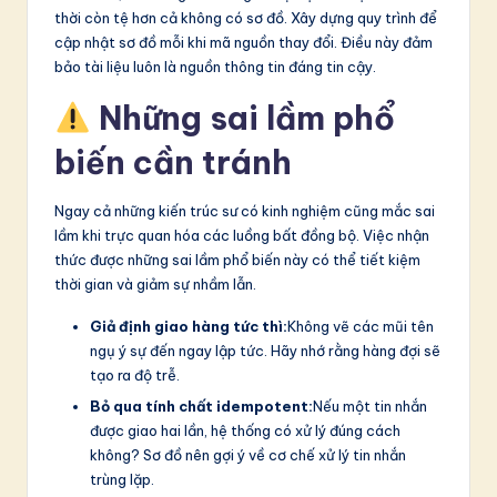
thời còn tệ hơn cả không có sơ đồ. Xây dựng quy trình để
cập nhật sơ đồ mỗi khi mã nguồn thay đổi. Điều này đảm
bảo tài liệu luôn là nguồn thông tin đáng tin cậy.
Những sai lầm phổ
biến cần tránh
Ngay cả những kiến trúc sư có kinh nghiệm cũng mắc sai
lầm khi trực quan hóa các luồng bất đồng bộ. Việc nhận
thức được những sai lầm phổ biến này có thể tiết kiệm
thời gian và giảm sự nhầm lẫn.
Giả định giao hàng tức thì:
Không vẽ các mũi tên
ngụ ý sự đến ngay lập tức. Hãy nhớ rằng hàng đợi sẽ
tạo ra độ trễ.
Bỏ qua tính chất idempotent:
Nếu một tin nhắn
được giao hai lần, hệ thống có xử lý đúng cách
không? Sơ đồ nên gợi ý về cơ chế xử lý tin nhắn
trùng lặp.