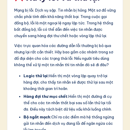
Mạng bị lỗi. Dịch vụ sập. Tin nhắn bị hỏng. Một sơ đồ vững
chắc phải tính đến khả năng thất bại. Trong cuộc gọi
đồng bộ, lỗi là một ngoại lệ ngay lập tức. Trong hệ thống
bất đồng bộ, lỗi có thể dẫn đến việc tin nhắn được
chuyển sang hàng đợi thư chết hoặc vòng lặp thử lại.
Việc trực quan hóa các đường dẫn lỗi thường bị bỏ qua
nhưng lại rất cần thiết. Hãy bao gồm các nhánh trong sơ
đồ đại diện cho các trạng thái lỗi. Nếu người tiêu dùng
không thể xử lý một tin nhắn thì tin nhắn đó sẽ đi đâu?
Logic thử lại:
Hiển thị một vòng lặp quay trở lại
hàng đợi, cho thấy tin nhắn sẽ được thử lại sau một
khoảng thời gian trì hoãn.
Hàng đợi thư mục chết:
Hiển thị một đường đi cụ
thể cho các tin nhắn thất bại sau số lần thử lại tối
đa. Điều này tách biệt dữ liệu xấu khỏi luồng chính.
Bộ ngắt mạch:
Chỉ ra các điểm mà hệ thống ngừng
gửi tin nhắn đến dịch vụ đang lỗi để ngăn ngừa các
lỗi lan truyền.