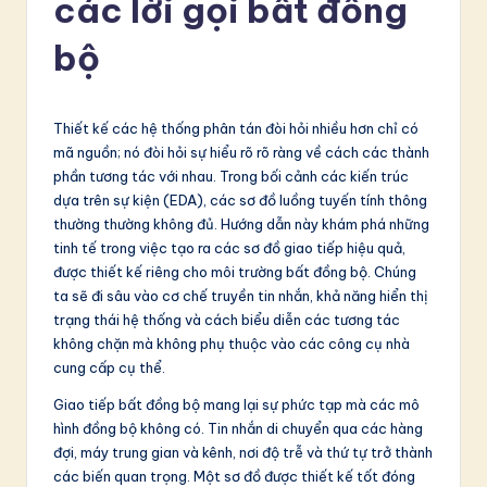
các lời gọi bất đồng
t
n
bộ
a
m
Thiết kế các hệ thống phân tán đòi hỏi nhiều hơn chỉ có
e
mã nguồn; nó đòi hỏi sự hiểu rõ rõ ràng về cách các thành
phần tương tác với nhau. Trong bối cảnh các kiến trúc
s
dựa trên sự kiện (EDA), các sơ đồ luồng tuyến tính thông
e
thường thường không đủ. Hướng dẫn này khám phá những
tinh tế trong việc tạo ra các sơ đồ giao tiếp hiệu quả,
-
được thiết kế riêng cho môi trường bất đồng bộ. Chúng
L
ta sẽ đi sâu vào cơ chế truyền tin nhắn, khả năng hiển thị
trạng thái hệ thống và cách biểu diễn các tương tác
a
không chặn mà không phụ thuộc vào các công cụ nhà
t
cung cấp cụ thể.
e
Giao tiếp bất đồng bộ mang lại sự phức tạp mà các mô
hình đồng bộ không có. Tin nhắn di chuyển qua các hàng
s
đợi, máy trung gian và kênh, nơi độ trễ và thứ tự trở thành
t
các biến quan trọng. Một sơ đồ được thiết kế tốt đóng