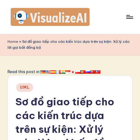
Skip
to
content
V
is
Home
»
Sơ đồ giao tiếp cho các kiến trúc dựa trên sự kiện: Xử lý các
lời gọi bất đồng bộ
u
a
li
Read this post in:
z
Posted
UML
e
in
Sơ đồ giao tiếp cho
A
I
các kiến trúc dựa
V
trên sự kiện: Xử lý
ie