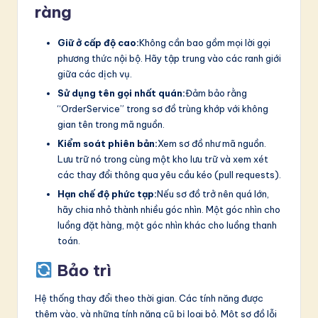
ràng
Giữ ở cấp độ cao:
Không cần bao gồm mọi lời gọi
phương thức nội bộ. Hãy tập trung vào các ranh giới
giữa các dịch vụ.
Sử dụng tên gọi nhất quán:
Đảm bảo rằng
“OrderService” trong sơ đồ trùng khớp với không
gian tên trong mã nguồn.
Kiểm soát phiên bản:
Xem sơ đồ như mã nguồn.
Lưu trữ nó trong cùng một kho lưu trữ và xem xét
các thay đổi thông qua yêu cầu kéo (pull requests).
Hạn chế độ phức tạp:
Nếu sơ đồ trở nên quá lớn,
hãy chia nhỏ thành nhiều góc nhìn. Một góc nhìn cho
luồng đặt hàng, một góc nhìn khác cho luồng thanh
toán.
Bảo trì
Hệ thống thay đổi theo thời gian. Các tính năng được
thêm vào, và những tính năng cũ bị loại bỏ. Một sơ đồ lỗi