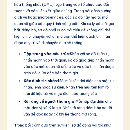
o
hóa thống nhất (UML), tập trung vào tổ chức các đối
v
tượng và các liên kết giữa chúng. Trong bối cảnh hướng
dịch vụ hoặc microservices, các sơ đồ này mô tả mối
a
quan hệ giữa các quy trình riêng biệt. Khi xử lý các lời gọi
ti
bất đồng bộ, sơ đồ phải được cải tiến để không chỉ thể
hiện ai nói chuyện với ai, mà còn thể hiện cách tin nhắn
o
được duy trì và di chuyển qua hệ thống.
n
Tập trung vào cấu trúc:
Khác với sơ đồ tuần tự
nhấn mạnh vào thời gian, sơ đồ giao tiếp nhấn mạnh
vào các mối quan hệ cấu trúc và các tin nhắn được
trao đổi giữa các bên tham gia.
Xác định tin nhắn:
Mỗi mũi tên đại diện cho một tin
nhắn, lệnh hoặc sự kiện. Nhãn trên mũi tên làm rõ
loại dữ liệu tải và mục đích của tương tác.
Rõ ràng về người tham gia:
Mỗi hộp đại diện cho
một đơn vị xử lý logic. Nhãn rõ ràng đảm bảo sơ đồ
vẫn dễ đọc ngay cả khi hệ thống mở rộng.
Trong bối cảnh dựa trên sự kiện, sơ đồ đóng vai trò như