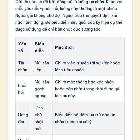
Cốt lõi của sơ đồ bất đồng bộ là luồng tin nhắn. Khác với
mẫu yêu cầu-phản hồi, luồng này thường là một chiều.
Người gửi không chờ đợi. Người tiêu thụ quyết định khi
nào hành động. Để biểu diễn hiệu quả, các ký hiệu cụ thể
được sử dụng để chỉ bản chất của tương tác.
Yếu
Biểu
Mục đích
tố
diễn
Tin
Mũi tên
Chỉ ra việc truyền tải sự kiện hoặc
nhắn
liền
lệnh tiêu chuẩn.
Mũi tên
Chỉ ra một thông báo xác nhận
Phản
gạch
hoặc cập nhật trạng thái được gửi
hồi
ngang
lại sau này.
Hình
Hàng
chữ
Biểu diễn bộ đệm lưu trữ các tin
đợi
nhật
nhắn trước khi xử lý.
mở