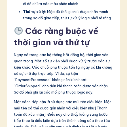
đi để chỉ ra các mẫu phân nhánh.
Thứ tự xử lý:
Mặc dù thời gian ít được nhấn mạnh
trong sơ đồ giao tiếp, thứ tự xử lý logic phải rõ ràng.
Các ràng buộc về
thời gian và thứ tự
Ngay cả trong các hệ thống bất đồng bộ, thời gian vẫn
quan trọng. Một số sự kiện phải được xử lý trước các sự
kiện khác. Các chuỗi phụ thuộc tồn tại ngay cả khi không
có sự chờ đợi trực tiếp. Ví dụ, sự kiện
“PaymentProcessed” không nên kích hoạt
“OrderShipped” cho đến khi thanh toán được xác nhận.
Sơ đồ phải ghi lại các mối phụ thuộc logic này.
Một cách tiếp cận là sử dụng các mũi tên điều kiện. Một
mũi tên có thể được gán nhãn với điều kiện như [Thanh
toán đã xác nhận]. Điều này cho thấy luồng sang bước
tiếp theo là điều kiện dựa trên thành công của thao tác
trước đó. Điều này ngăn ngừa giả định rằng tất cả các