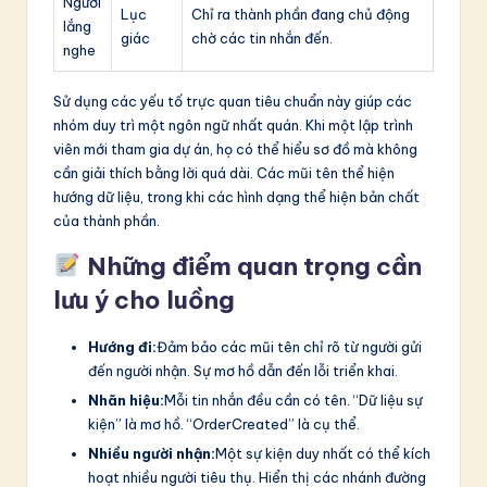
Người
Lục
Chỉ ra thành phần đang chủ động
lắng
giác
chờ các tin nhắn đến.
nghe
Sử dụng các yếu tố trực quan tiêu chuẩn này giúp các
nhóm duy trì một ngôn ngữ nhất quán. Khi một lập trình
viên mới tham gia dự án, họ có thể hiểu sơ đồ mà không
cần giải thích bằng lời quá dài. Các mũi tên thể hiện
hướng dữ liệu, trong khi các hình dạng thể hiện bản chất
của thành phần.
Những điểm quan trọng cần
lưu ý cho luồng
Hướng đi:
Đảm bảo các mũi tên chỉ rõ từ người gửi
đến người nhận. Sự mơ hồ dẫn đến lỗi triển khai.
Nhãn hiệu:
Mỗi tin nhắn đều cần có tên. “Dữ liệu sự
kiện” là mơ hồ. “OrderCreated” là cụ thể.
Nhiều người nhận:
Một sự kiện duy nhất có thể kích
hoạt nhiều người tiêu thụ. Hiển thị các nhánh đường