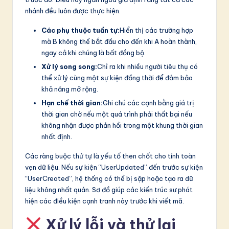
nhánh đều luôn được thực hiện.
Các phụ thuộc tuần tự:
Hiển thị các trường hợp
mà B không thể bắt đầu cho đến khi A hoàn thành,
ngay cả khi chúng là bất đồng bộ.
Xử lý song song:
Chỉ ra khi nhiều người tiêu thụ có
thể xử lý cùng một sự kiện đồng thời để đảm bảo
khả năng mở rộng.
Hạn chế thời gian:
Ghi chú các cạnh bằng giá trị
thời gian chờ nếu một quá trình phải thất bại nếu
không nhận được phản hồi trong một khung thời gian
nhất định.
Các ràng buộc thứ tự là yếu tố then chốt cho tính toàn
vẹn dữ liệu. Nếu sự kiện “UserUpdated” đến trước sự kiện
“UserCreated”, hệ thống có thể bị sập hoặc tạo ra dữ
liệu không nhất quán. Sơ đồ giúp các kiến trúc sư phát
hiện các điều kiện cạnh tranh này trước khi viết mã.
Xử lý lỗi và thử lại