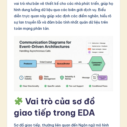
vai trò như bản vẽ thiết kế cho các nhà phát triển, giúp họ
in
hình dung luồng dữ liệu qua các biên giới dịch vụ. Biểu
A
diễn trực quan này giúp xác định các điểm nghẽn, hiểu rõ
sự lan truyền lỗi và đảm bảo tính nhất quán dữ liệu trên
I
toàn mạng phân tán.
&
S
o
ft
w
a
r
Vai trò của sơ đồ
e
In
giao tiếp trong EDA
n
Sơ đồ giao tiếp, thường liên quan đến Ngôn ngữ mô hình