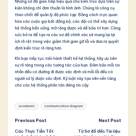
Những sơ đồ giao tiếp hiệu quả cho kiến trúc dựa trên sự
kiện không chỉ đơn thuần là hình ảnh. Chúng là công cụ
then chốt để quản lý độ phức tạp. Bằng cách trực quan
hóa các cuộc gọi bất đồng bộ, các đội có thể xây dựng
hệ thống bền vững, mở rộng được và dễ bảo trì hơn. Công
sức bỏ ra để tạo ra các sơ đồ chính xác sẽ mang lại lợi
ích rõ rệt trong việc giảm thời gian gỡ lỗi và đưa ra quyết
định kiến trúc rõ ràng hơn.
Khi bạn tiếp tục tiến hành thiết kế hệ thống, hãy ưu tiên
sự rõ ràng trong các tương tác của bạn. Đảm bảo mỗi tin
nhắn đều có đường đi được xác định và mỗi lỗi đều có
người xử lý được xác định. Kỷ luật này tạo nên nền tảng
cho các hệ thống phân tán đáng tin cậy.
Tags:
academic
communication diagram
Post
Previous Post
Next Post
Các Thực Tiễn Tốt
Từ Sơ đồ đến Tài liệu:
navigation