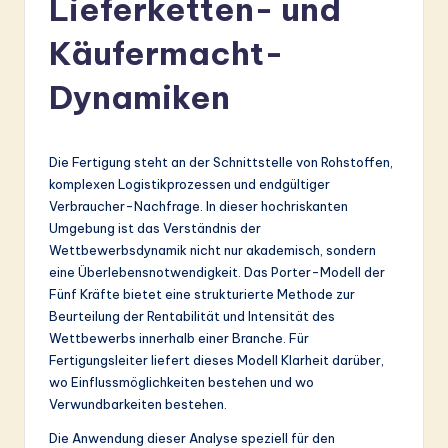
Lieferketten- und
r
m
Käufermacht-
a
Dynamiken
n
-
Die Fertigung steht an der Schnittstelle von Rohstoffen,
L
komplexen Logistikprozessen und endgültiger
a
Verbraucher-Nachfrage. In dieser hochriskanten
Umgebung ist das Verständnis der
t
Wettbewerbsdynamik nicht nur akademisch, sondern
e
eine Überlebensnotwendigkeit. Das Porter-Modell der
Fünf Kräfte bietet eine strukturierte Methode zur
s
Beurteilung der Rentabilität und Intensität des
t
Wettbewerbs innerhalb einer Branche. Für
Fertigungsleiter liefert dieses Modell Klarheit darüber,
in
wo Einflussmöglichkeiten bestehen und wo
A
Verwundbarkeiten bestehen.
I
Die Anwendung dieser Analyse speziell für den