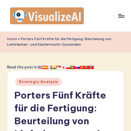
Skip
to
content
V
is
Home
»
Porters Fünf Kräfte für die Fertigung: Beurteilung von
Lieferketten- und Käufermacht-Dynamiken
u
a
li
Read this post in:
z
Posted
Strategic Analysis
e
in
Porters Fünf Kräfte
A
I
für die Fertigung:
G
Beurteilung von
e