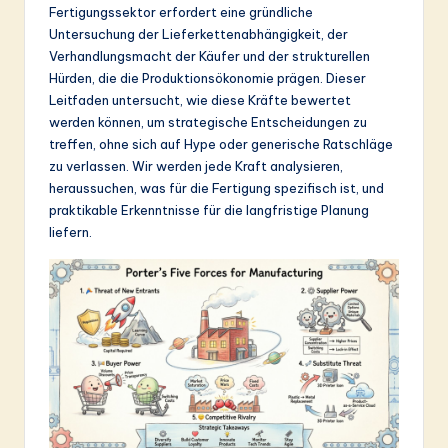
Fertigungssektor erfordert eine gründliche
&
Untersuchung der Lieferkettenabhängigkeit, der
S
Verhandlungsmacht der Käufer und der strukturellen
Hürden, die die Produktionsökonomie prägen. Dieser
o
Leitfaden untersucht, wie diese Kräfte bewertet
ft
werden können, um strategische Entscheidungen zu
treffen, ohne sich auf Hype oder generische Ratschläge
w
zu verlassen. Wir werden jede Kraft analysieren,
a
heraussuchen, was für die Fertigung spezifisch ist, und
praktikable Erkenntnisse für die langfristige Planung
r
liefern.
e
In
n
o
v
a