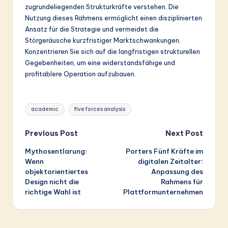
zugrundeliegenden Strukturkräfte verstehen. Die
Nutzung dieses Rahmens ermöglicht einen disziplinierten
Ansatz für die Strategie und vermeidet die
Störgeräusche kurzfristiger Marktschwankungen.
Konzentrieren Sie sich auf die langfristigen strukturellen
Gegebenheiten, um eine widerstandsfähige und
profitablere Operation aufzubauen.
Tags:
academic
five forces analysis
Post
Previous Post
Next Post
Mythosentlarung:
Porters Fünf Kräfte im
navigation
Wenn
digitalen Zeitalter:
objektorientiertes
Anpassung des
Design nicht die
Rahmens für
richtige Wahl ist
Plattformunternehmen