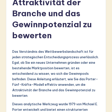
Attraktivität der
r
m
Branche und das
a
Gewinnpotenzial zu
n
bewerten
-
L
a
Das Verständnis des Wettbewerbslandschaft ist für
jeden strategischen Entscheidungsprozess unerlässlich.
t
Egal, ob Sie ein neues Unternehmen gründen oder eine
e
bestehende Marktposition bewerten, ist es
entscheidend zu wissen, wo sich die Gewinnpools
s
befinden. Diese Anleitung erläutert, wie Sie das Porter-
t
Fünf-Kräfte-Modell effektiv anwenden, um die
Attraktivität der Branche und das Gewinnpotenzial zu
in
bewerten.
A
Dieses analytische Werkzeug wurde 1979 von Michael E.
I
Porter entwickelt und bietet einen strukturierten