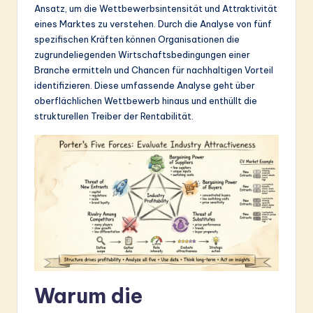
Ansatz, um die Wettbewerbsintensität und Attraktivität
&
eines Marktes zu verstehen. Durch die Analyse von fünf
S
spezifischen Kräften können Organisationen die
zugrundeliegenden Wirtschaftsbedingungen einer
o
Branche ermitteln und Chancen für nachhaltigen Vorteil
ft
identifizieren. Diese umfassende Analyse geht über
oberflächlichen Wettbewerb hinaus und enthüllt die
w
strukturellen Treiber der Rentabilität.
a
r
e
In
n
o
v
Warum die
a