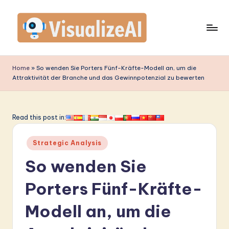
Skip
to
content
V
is
Home
»
So wenden Sie Porters Fünf-Kräfte-Modell an, um die
Attraktivität der Branche und das Gewinnpotenzial zu bewerten
u
a
li
Read this post in:
z
Posted
Strategic Analysis
e
in
So wenden Sie
A
I
Porters Fünf-Kräfte-
G
Modell an, um die
e