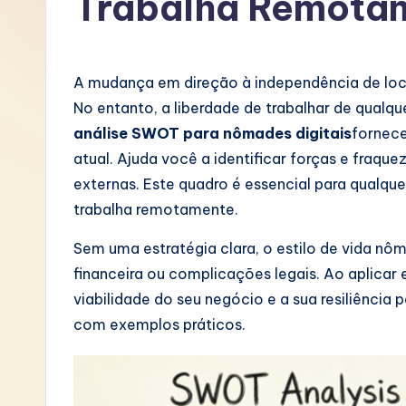
Trabalha Remota
P
o
A mudança em direção à independência de loc
rt
No entanto, a liberdade de trabalhar de qualqu
análise SWOT para nômades digitais
fornece
u
atual. Ajuda você a identificar forças e fraq
g
externas. Este quadro é essencial para qualqu
trabalha remotamente.
u
Sem uma estratégia clara, o estilo de vida nô
e
financeira ou complicações legais. Ao aplicar
s
viabilidade do seu negócio e a sua resiliência
com exemplos práticos.
e
-