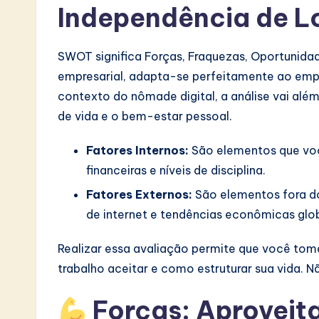
Independência de L
S
o
SWOT significa Forças, Fraquezas, Oportunid
ft
empresarial, adapta-se perfeitamente ao empr
contexto do nômade digital, a análise vai além 
w
de vida e o bem-estar pessoal.
a
Fatores Internos:
São elementos que você
r
financeiras e níveis de disciplina.
e
Fatores Externos:
São elementos fora do 
de internet e tendências econômicas glob
I
n
Realizar essa avaliação permite que você tom
trabalho aceitar e como estruturar sua vida. 
n
Forças: Aproveit
o