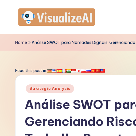
Skip
to
V
content
is
Home
»
Análise SWOT para Nômades Digitais: Gerenciand
u
a
Read this post in:
li
Posted
Strategic Analysis
z
in
Análise SWOT par
e
Gerenciando Risc
A
I