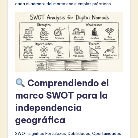
cada cuadrante del marco con ejemplos prácticos.
&
S
o
f
t
w
a
r
Comprendiendo el
e
marco SWOT para la
I
independencia
n
geográfica
n
o
SWOT significa Fortalezas, Debilidades, Oportunidades