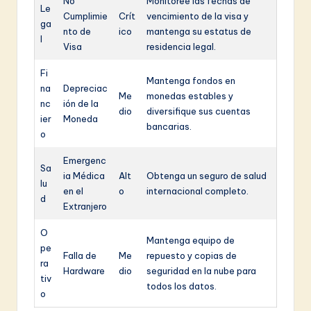
No
Monitoree las fechas de
Le
Cumplimie
Crít
vencimiento de la visa y
ga
nto de
ico
mantenga su estatus de
l
Visa
residencia legal.
Fi
Mantenga fondos en
na
Depreciac
Me
monedas estables y
nc
ión de la
dio
diversifique sus cuentas
ier
Moneda
bancarias.
o
Emergenc
Sa
ia Médica
Alt
Obtenga un seguro de salud
lu
en el
o
internacional completo.
d
Extranjero
O
Mantenga equipo de
pe
Falla de
Me
repuesto y copias de
ra
Hardware
dio
seguridad en la nube para
tiv
todos los datos.
o