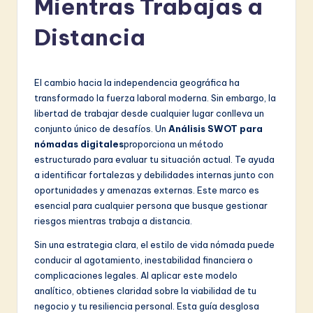
Mientras Trabajas a
a
ni
Distancia
s
h
El cambio hacia la independencia geográfica ha
-
transformado la fuerza laboral moderna. Sin embargo, la
libertad de trabajar desde cualquier lugar conlleva un
L
conjunto único de desafíos. Un
Análisis SWOT para
a
nómadas digitales
proporciona un método
estructurado para evaluar tu situación actual. Te ayuda
t
a identificar fortalezas y debilidades internas junto con
e
oportunidades y amenazas externas. Este marco es
esencial para cualquier persona que busque gestionar
s
riesgos mientras trabaja a distancia.
t
Sin una estrategia clara, el estilo de vida nómada puede
in
conducir al agotamiento, inestabilidad financiera o
complicaciones legales. Al aplicar este modelo
A
analítico, obtienes claridad sobre la viabilidad de tu
I
negocio y tu resiliencia personal. Esta guía desglosa