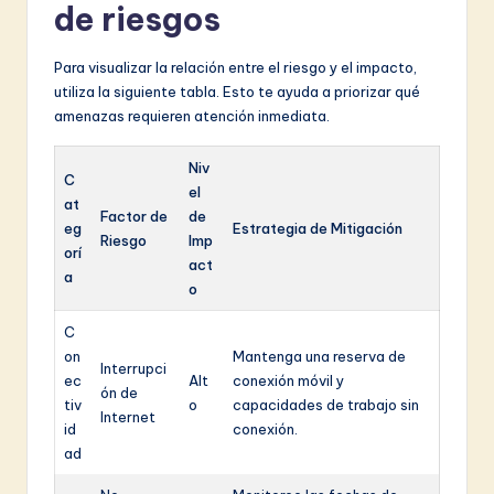
de riesgos
Para visualizar la relación entre el riesgo y el impacto,
utiliza la siguiente tabla. Esto te ayuda a priorizar qué
amenazas requieren atención inmediata.
Niv
C
el
at
Factor de
de
eg
Estrategia de Mitigación
Riesgo
Imp
orí
act
a
o
C
on
Mantenga una reserva de
Interrupci
ec
Alt
conexión móvil y
ón de
tiv
o
capacidades de trabajo sin
Internet
id
conexión.
ad