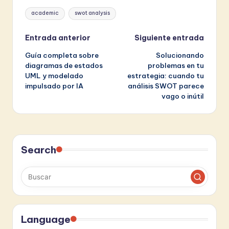
Etiquetas:
academic
swot analysis
Navegación
Entrada anterior
Siguiente entrada
Guía completa sobre
Solucionando
de
diagramas de estados
problemas en tu
UML y modelado
estrategia: cuando tu
entradas
impulsado por IA
análisis SWOT parece
vago o inútil
Search
Language