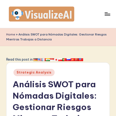
Saltar
al
contenido
V
is
Home
»
Análisis SWOT para Nómadas Digitales: Gestionar Riesgos
Mientras Trabajas a Distancia
u
a
li
Read this post in:
z
Publicado
Strategic Analysis
e
en
Análisis SWOT para
A
I
Nómadas Digitales:
S
Gestionar Riesgos
p