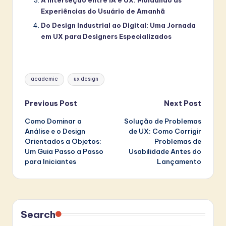
A Interseção entre IA e UX: Moldando as
Experiências do Usuário de Amanhã
Do Design Industrial ao Digital: Uma Jornada
em UX para Designers Especializados
Tags:
academic
ux design
Post
Previous Post
Next Post
Como Dominar a
Solução de Problemas
navigation
Análise e o Design
de UX: Como Corrigir
Orientados a Objetos:
Problemas de
Um Guia Passo a Passo
Usabilidade Antes do
para Iniciantes
Lançamento
Search