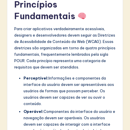
I
Princípios
n
Fundamentais
n
Para criar aplicativos verdadeiramente acessíveis,
o
designers e desenvolvedores devem seguir as Diretrizes
v
de Acessibilidade de Conteúdo da Web (WCAG). Essas
diretrizes são organizadas em torno de quatro princípios
a
fundamentais, frequentemente lembrados pela sigla
ti
POUR. Cada princípio representa uma categoria de
requisitos que devem ser atendidos.
o
n
Perceptível:
Informações e componentes da
interface do usuário devem ser apresentáveis aos
usuários de formas que possam perceber. Os
usuários devem ser capazes de ver ou ouvir o
conteúdo.
Operável:
Componentes da interface do usuário e
navegação devem ser operáveis. Os usuários
devem ser capazes de interagir com a interface