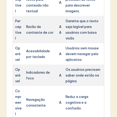
A
tíve
conteúdo não
para descrever
l
textual
imagens.
Per
Garante que o texto
cep
Razão de
A
seja legível para
tíve
contraste de cor
A
usuários com baixa
l
visão.
Op
Usuários sem mouse
Acessibilidade
erá
A
devem navegar pelo
por teclado
vel
aplicativo.
Op
Os usuários precisam
Indicadores de
erá
A
saber onde estão na
foco
vel
página.
Co
mpr
Reduz a carga
Navegação
een
A
cognitiva e a
consistente
síve
confusão.
l