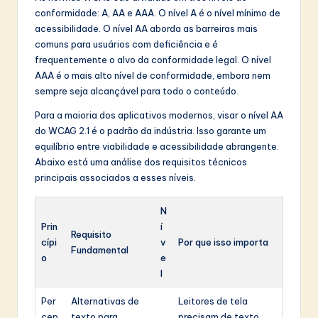
conformidade: A, AA e AAA. O nível A é o nível mínimo de
acessibilidade. O nível AA aborda as barreiras mais
comuns para usuários com deficiência e é
frequentemente o alvo da conformidade legal. O nível
AAA é o mais alto nível de conformidade, embora nem
sempre seja alcançável para todo o conteúdo.
Para a maioria dos aplicativos modernos, visar o nível AA
do WCAG 2.1 é o padrão da indústria. Isso garante um
equilíbrio entre viabilidade e acessibilidade abrangente.
Abaixo está uma análise dos requisitos técnicos
principais associados a esses níveis.
N
Prin
í
Requisito
cípi
v
Por que isso importa
Fundamental
o
e
l
Per
Alternativas de
Leitores de tela
cep
texto para
precisam de texto