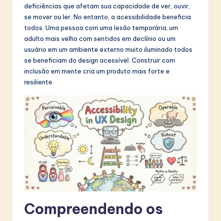
deficiências que afetam sua capacidade de ver, ouvir,
t
se mover ou ler. No entanto, a acessibilidade beneficia
in
todos. Uma pessoa com uma lesão temporária, um
adulto mais velho com sentidos em declínio ou um
A
usuário em um ambiente externo muito iluminado todos
I
se beneficiam do design acessível. Construir com
inclusão em mente cria um produto mais forte e
&
resiliente.
S
o
f
t
w
a
r
Compreendendo os
e