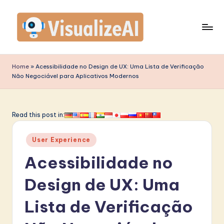
Skip
to
content
V
is
Home
»
Acessibilidade no Design de UX: Uma Lista de Verificação
Não Negociável para Aplicativos Modernos
u
a
li
Read this post in:
z
Posted
User Experience
e
in
Acessibilidade no
A
I
Design de UX: Uma
P
Lista de Verificação
o