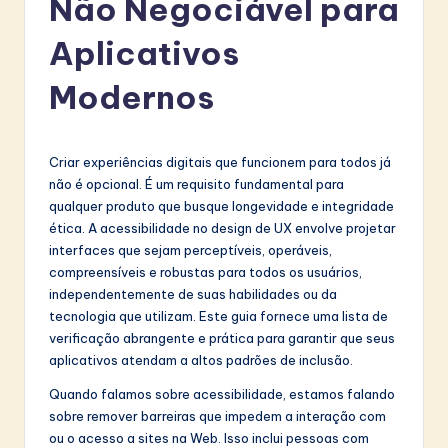
Não Negociável para
r
t
Aplicativos
u
Modernos
g
u
Criar experiências digitais que funcionem para todos já
e
não é opcional. É um requisito fundamental para
s
qualquer produto que busque longevidade e integridade
ética. A acessibilidade no design de UX envolve projetar
e
interfaces que sejam perceptíveis, operáveis,
-
compreensíveis e robustas para todos os usuários,
independentemente de suas habilidades ou da
L
tecnologia que utilizam. Este guia fornece uma lista de
a
verificação abrangente e prática para garantir que seus
aplicativos atendam a altos padrões de inclusão.
t
Quando falamos sobre acessibilidade, estamos falando
e
sobre remover barreiras que impedem a interação com
s
ou o acesso a sites na Web. Isso inclui pessoas com