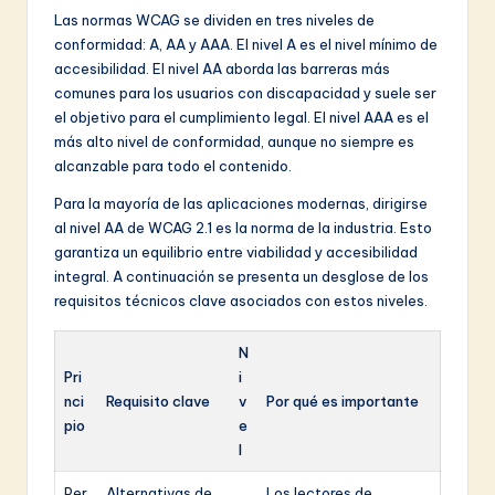
Las normas WCAG se dividen en tres niveles de
conformidad: A, AA y AAA. El nivel A es el nivel mínimo de
accesibilidad. El nivel AA aborda las barreras más
comunes para los usuarios con discapacidad y suele ser
el objetivo para el cumplimiento legal. El nivel AAA es el
más alto nivel de conformidad, aunque no siempre es
alcanzable para todo el contenido.
Para la mayoría de las aplicaciones modernas, dirigirse
al nivel AA de WCAG 2.1 es la norma de la industria. Esto
garantiza un equilibrio entre viabilidad y accesibilidad
integral. A continuación se presenta un desglose de los
requisitos técnicos clave asociados con estos niveles.
N
Pri
i
nci
Requisito clave
v
Por qué es importante
pio
e
l
Per
Alternativas de
Los lectores de