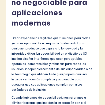
no negociable para
a
ni
aplicaciones
s
modernas
h
-
Crear experiencias digitales que funcionen para todos
L
ya no es opcional. Es un requisito fundamental para
a
cualquier producto que aspire a la longevidad y la
integridad ética. La accesibilidad en el diseño de UX
t
implica diseñar interfaces que sean perceptibles,
e
operables, comprensibles y robustas para todos los
usuarios, independientemente de sus capacidades o de
s
la tecnología que utilicen. Esta guía proporciona una
t
lista de verificación completa y accionable para
asegurar que sus aplicaciones cumplan con altos
in
estándares de inclusión.
A
Cuando hablamos de accesibilidad, nos referimos a
I
eliminar barreras que impiden la interacción con o el