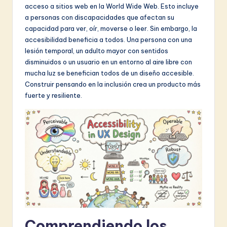
acceso a sitios web en la World Wide Web. Esto incluye
&
a personas con discapacidades que afectan su
S
capacidad para ver, oír, moverse o leer. Sin embargo, la
accesibilidad beneficia a todos. Una persona con una
o
lesión temporal, un adulto mayor con sentidos
f
disminuidos o un usuario en un entorno al aire libre con
mucha luz se benefician todos de un diseño accesible.
t
Construir pensando en la inclusión crea un producto más
w
fuerte y resiliente.
a
r
e
I
n
n
o
Comprendiendo los