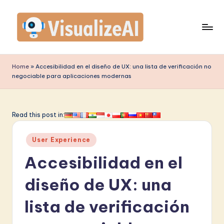
Saltar
al
contenido
V
is
Home
»
Accesibilidad en el diseño de UX: una lista de verificación no
negociable para aplicaciones modernas
u
a
li
Read this post in:
z
Publicado
User Experience
e
en
Accesibilidad en el
A
I
diseño de UX: una
S
lista de verificación
p