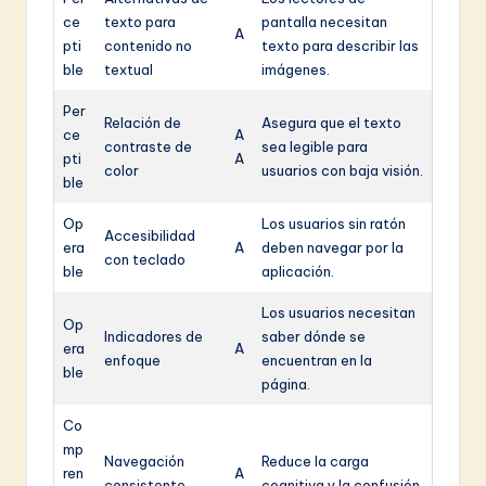
ce
texto para
pantalla necesitan
A
pti
contenido no
texto para describir las
ble
textual
imágenes.
Per
Relación de
Asegura que el texto
ce
A
contraste de
sea legible para
pti
A
color
usuarios con baja visión.
ble
Op
Los usuarios sin ratón
Accesibilidad
era
A
deben navegar por la
con teclado
ble
aplicación.
Los usuarios necesitan
Op
Indicadores de
saber dónde se
era
A
enfoque
encuentran en la
ble
página.
Co
mp
Navegación
Reduce la carga
ren
A
consistente
cognitiva y la confusión.