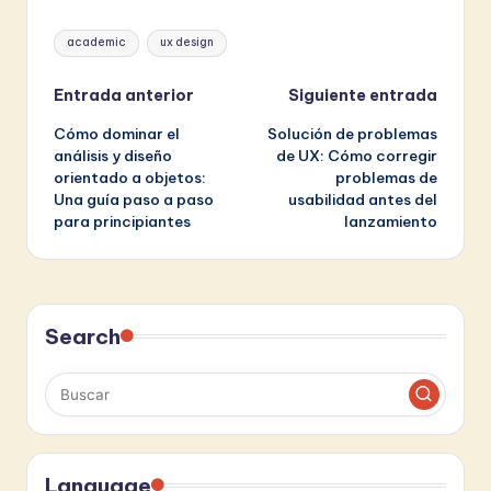
Etiquetas:
academic
ux design
Navegación
Entrada anterior
Siguiente entrada
Cómo dominar el
Solución de problemas
de
análisis y diseño
de UX: Cómo corregir
orientado a objetos:
problemas de
entradas
Una guía paso a paso
usabilidad antes del
para principiantes
lanzamiento
Search
Language