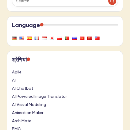
Language
श्रेणियां
Agile
AI
AI Chatbot
AI Powered Image Translator
AI Visual Modeling
Animation Maker
ArchiMate
BMC