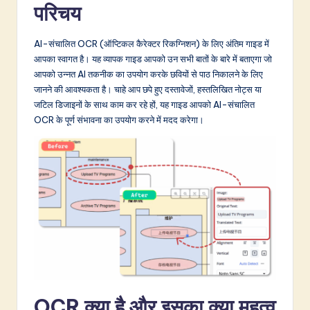
d
परिचय
i
AI-संचालित OCR (ऑप्टिकल कैरेक्टर रिकग्निशन) के लिए अंतिम गाइड में
a
आपका स्वागत है। यह व्यापक गाइड आपको उन सभी बातों के बारे में बताएगा जो
n
आपको उन्नत AI तकनीक का उपयोग करके छवियों से पाठ निकालने के लिए
जानने की आवश्यकता है। चाहे आप छपे हुए दस्तावेजों, हस्तलिखित नोट्स या
-
जटिल डिजाइनों के साथ काम कर रहे हों, यह गाइड आपको AI-संचालित
L
OCR के पूर्ण संभावना का उपयोग करने में मदद करेगा।
a
t
e
s
t
in
A
OCR क्या है और इसका क्या महत्व
I