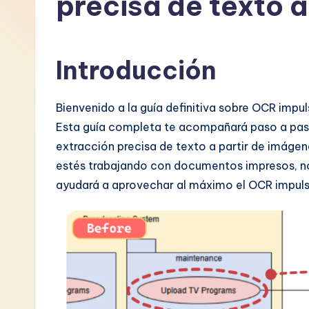
precisa de texto a
S
p
Introducción
a
n
Bienvenido a la guía definitiva sobre OCR impu
Esta guía completa te acompañará paso a paso
is
extracción precisa de texto a partir de imágen
h
estés trabajando con documentos impresos, no
ayudará a aprovechar al máximo el OCR impuls
-
L
a
t