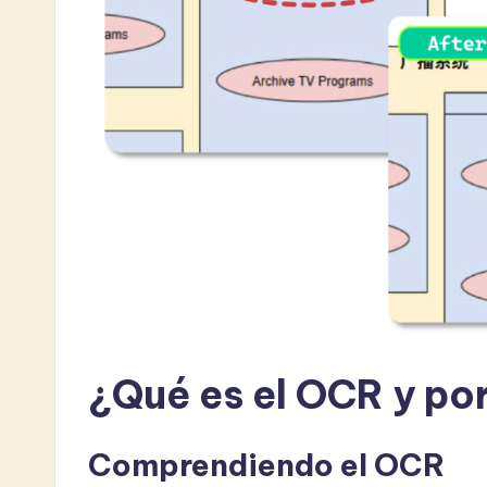
e
s
t
i
n
A
I
&
S
¿Qué es el OCR y po
o
ft
Comprendiendo el OCR