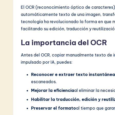
w
El OCR (reconocimiento óptico de caracteres) 
a
automáticamente texto de una imagen, transfo
tecnología ha revolucionado la forma en que 
r
facilitando su edición, traducción y reutilizació
e
La importancia del OCR
I
Antes del OCR, copiar manualmente texto de i
n
impulsado por IA, puedes:
n
Reconocer e extraer texto instantáne
o
escaneados.
v
Mejorar la eficiencia
al eliminar la neces
Habilitar la traducción, edición y reutil
a
Preservar el formato
al tiempo que garan
ti