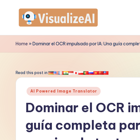
Saltar
al
V
contenido
is
Home
»
Dominar el OCR impulsado por IA: Una guía completa
u
a
Read this post in:
li
Publicado
AI Powered Image Translator
z
en
Dominar el OCR im
e
guía completa par
A
I