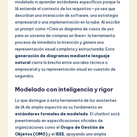
v
modelado ni aprender estándares específicos porque la
IA entiende el contexto de los requisitos—ya sea que
a
describan una interacción de software, una estrategia
ti
empresarial o una implementación en la nube. Al escribir
un prompt como «Crea un diagrama de casos de uso
o
para un sistema de compras en línea», la herramienta
n
procesa de inmediato la intención y genera una
representación visual completa y estructurada. Esta
generación de diagramas mediante lenguaje
natural
cierra la brecha entre una idea técnica o
empresarial y su representación visual en cuestión de
segundos.
Modelado con inteligencia y rigor
Lo que distingue a esta herramienta de los asistentes
de IA de amplio espectro es su fundamento en
estándares formales de modelado
. El chatbot está
preentrenado en especificaciones oficiales de
organizaciones como el
Grupo de Gestión de
Objetos (OMG)
y el
IEEE
, apoyando una amplia