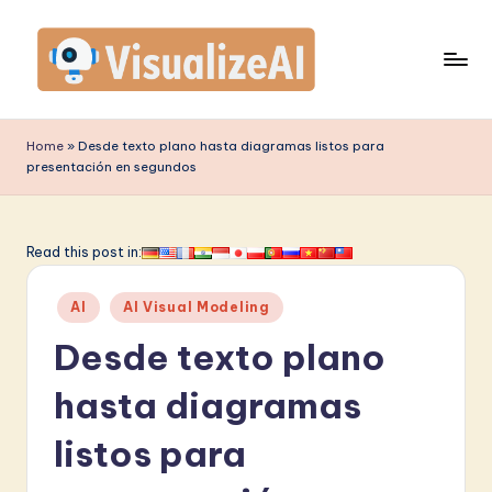
Saltar
al
contenido
V
is
Home
»
Desde texto plano hasta diagramas listos para
presentación en segundos
u
a
li
Read this post in:
z
Publicado
AI
AI Visual Modeling
e
en
Desde texto plano
A
I
hasta diagramas
S
listos para
p