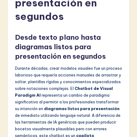
presentación en
a
ni
segundos
s
h
Desde texto plano hasta
-
diagramas listos para
L
presentación en segundos
a
Durante décadas, crear modelos visuales fue un proceso
t
laborioso que requería acciones manuales de arrastrar y
soltar, plantillas rígidas y conocimientos especializados
e
sobre notaciones complejas. El
Chatbot de Visual
s
Paradigm AI
representa un cambio de paradigma
significativo al permitir a los profesionales transformar
t
su intención en
diagramas listos para presentación
in
de inmediato utilizando lenguaje natural. A diferencia de
las herramientas de IA genéricas que pueden producir
A
bocetos visualmente plausibles pero con errores
I
semánticos, este chatbot es un
copiloto