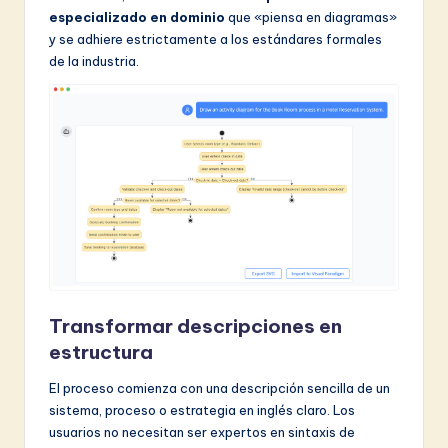
especializado en dominio
que «piensa en diagramas»
&
y se adhiere estrictamente a los estándares formales
S
de la industria.
o
f
t
w
a
r
e
I
Transformar descripciones en
estructura
n
n
El proceso comienza con una descripción sencilla de un
sistema, proceso o estrategia en inglés claro. Los
o
usuarios no necesitan ser expertos en sintaxis de