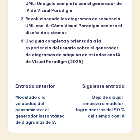
UML: Una guía completa con el generador de
IA de Visual Paradigm
Revolucionando los diagramas de secuencia
UML con IA: Cómo Visual Paradigm acelera el
diseño de sistemas
Una guía completa y orientada a la
experiencia del usuario sobre el generador
de diagramas de máquina de estados con IA
de Visual Paradigm (2026)
Navegación
Entrada anterior
Siguiente entrada
Modelado a la
Deja de dibujar,
de
velocidad del
empieza a modelar:
pensamiento: el
logra ahorros del 90 %
entradas
generador instantáneo
del tiempo con IA
de diagramas de IA