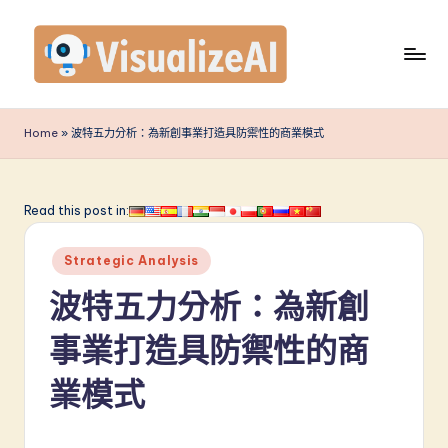
Skip
to
content
V
is
Home
»
波特五力分析：為新創事業打造具防禦性的商業模式
u
a
Read this post in:
li
Posted
z
Strategic Analysis
in
e
波特五力分析：為新創
A
事業打造具防禦性的商
I
業模式
T
r