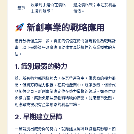
競爭對手是否在價格
避免價格戰；專注於利基
競爭
上激烈競爭？
價值。
新創事業的戰略應用
進行分析僅是第一步。真正的價值在於將發現轉化為戰略計
畫。以下是將這些洞察應用於建立具防禦性的商業模式的方
法。
1. 識別最弱的勢力
並非所有勢力都同樣強大。在某些產業中，供應商的權力很
高，但買方的權力很低。在其他產業中，競爭激烈，但替代
品卻很少見。新創事業應定位在勢力最弱的領域。如果供應
商權力高，應避免那些原物料稀缺的產業。如果競爭激烈，
則應尋找被現有企業忽略的利基市場。
2. 早期建立屏障
一旦識別出威脅你的勢力，就應建立屏障以減輕其影響。如