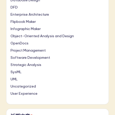
DFD
Enterprise Architecture
Flipbook Maker
Infographic Maker
Object-Oriented Analysis and Design
OpenDocs
Project Management
Software Development
Strategic Analysis
SysML
UML
Uncategorized
User Experience