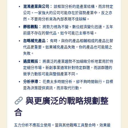
混淆產業與公司：
該框架分析的是產業結構，而非特定
公司。一家強大的公司可能存在於弱勢產業中，反之亦
然。不要用分析來為內部表現不佳辯解。
靜態觀點：
將勢力視為不變。數位經濟變化迅速。五年
前還不存在的替代品，如今可能已主導市場。
忽略補充產品：
有時，與你的產品相輔相成的產品比替
代品更重要。如果補充產品失敗，你的產品也可能隨之
失敗。
過度概括：
將廣泛的產業趨勢不加細緻分析地套用於特
定細分市場。新創事業通常針對特定群體，而該群體的
競爭力動態可能與整個產業不同。
分析停滯：
花費太多時間分析，卻不夠時間執行。目標
是為決策提供資訊，而非取代行動。
與更廣泛的戰略規劃整
合
五力分析不應孤立使用。當與其他戰略工具整合時，效果最