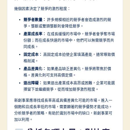
幾個因素決定了競爭的激烈程度：
競爭者數量：
許多規模相近的競爭者會造成激烈的競
爭。壟斷或雙頭壟斷則會降低競爭。
產業成長率：
在成長緩慢的市場中，競爭者會爭奪市場
份額；而在成長快速的市場中，他們可以無需競爭而共
同成長。
固定成本：
高固定成本迫使企業填滿產能，通常導致價
格削減。
產品差異化：
如果產品缺乏差異化，競爭將聚焦於價
格。差異化則可支持高價定價。
退出障礙：
如果退出產業成本高昂或困難，企業可能選
擇留下並繼續競爭，從而增加競爭激烈程度。
新創事業應尋找成長率高或具備差異化可能的市場。進入一
個飽和且成長率低的市場，需要顯著的競爭優勢才能成功。
分析競爭者的策略，有助於識別市場中的缺口，新創事業可
加以利用。