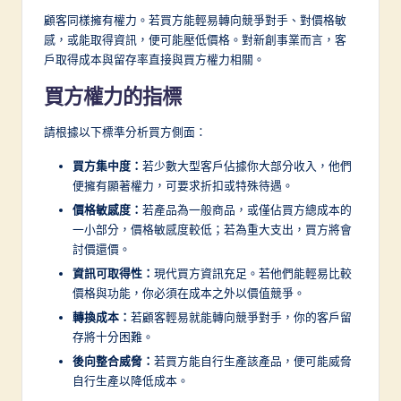
顧客同樣擁有權力。若買方能輕易轉向競爭對手、對價格敏
感，或能取得資訊，便可能壓低價格。對新創事業而言，客
戶取得成本與留存率直接與買方權力相關。
買方權力的指標
請根據以下標準分析買方側面：
買方集中度：
若少數大型客戶佔據你大部分收入，他們
便擁有顯著權力，可要求折扣或特殊待遇。
價格敏感度：
若產品為一般商品，或僅佔買方總成本的
一小部分，價格敏感度較低；若為重大支出，買方將會
討價還價。
資訊可取得性：
現代買方資訊充足。若他們能輕易比較
價格與功能，你必須在成本之外以價值競爭。
轉換成本：
若顧客輕易就能轉向競爭對手，你的客戶留
存將十分困難。
後向整合威脅：
若買方能自行生產該產品，便可能威脅
自行生產以降低成本。