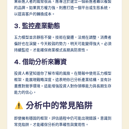
果新進入者的威脅很高，應專注於建立一個新進者難以複製
的品牌。如果買方權力強，則應打造一個平台或生態系統，
以提高客戶的轉換成本。
3. 監控產業動態
五力模型並非靜態不變。技術在變遷，法規在調整，消費者
偏好也在演變。今天較弱的勢力，明天可能變得強大。必須
持續監控，才能確保商業模式長期具防禦性。
4. 借助分析來籌資
投資人希望知道你了解市場的風險。在簡報中使用五力模型
框架，能展現戰略深度。這表明你已分析產業結構，並有計
畫應對競爭環境。這能增強投資人對你領導能力與長期生存
能力的信心。
分析中的常見陷阱
即使擁有穩固的框架，評估過程中仍可能出現錯誤。意識到
常見陷阱，才能確保分析的準確性與實用性。