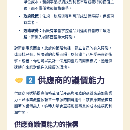
單位成本。新創事業必須找到利基市場或獨特的價值主
n
張，而不僅僅依賴價格競爭。
政府政策：
法規、執照與專利可形成法律障礙，保護現
有業者。
通路取得：
若既有業者掌控產品到達消費者的主導通
路，新進入者將面臨重大障礙。
對新創事業而言，此處的策略包括：建立自己的進入障礙，
或尋找已有足夠障礙的市場區隔，以保護自己免受未來的衝
擊。或者，你也可以設計一個足夠靈活的商業模式，透過快
速轉向來應對低進入障礙的環境。
供應商的議價能力
供應商可透過提高價格或降低產品與服務的品質來施加影響
力。若事業嚴重依賴單一來源的關鍵組件，該供應商便擁有
顯著的議價能力。這種力量會直接影響事業的成本結構與利
潤空間。
供應商議價能力的指標