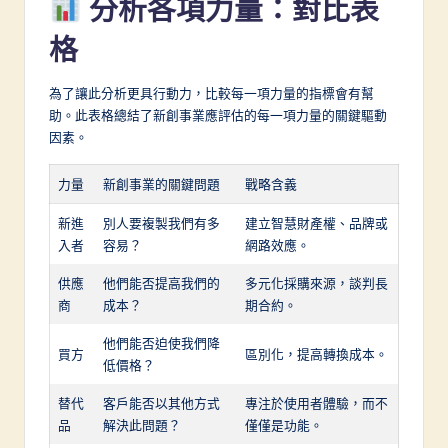
分析各項力量：對比表
格
為了讓此分析更具行動力，比較每一項力量的指標會有幫
助。此表格總結了新創事業應評估的每一項力量的關鍵驅動
因素。
力量
新創事業的關鍵問題
戰略含義
新進
別人要複製我們有多
建立智慧財產權、品牌或
入者
容易？
網路效應。
供應
他們能否提高我們的
多元化採購來源，談判長
商
成本？
期合約。
他們能否迫使我們降
買方
區別化，提高轉換成本。
低價格？
替代
客戶能否以其他方式
專注於使用者體驗，而不
品
解決此問題？
僅僅是功能。