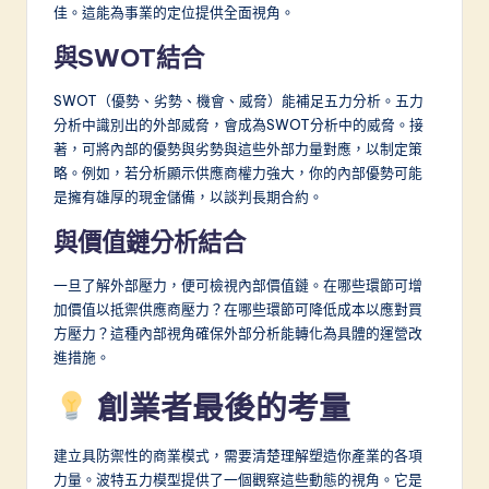
佳。這能為事業的定位提供全面視角。
與SWOT結合
SWOT（優勢、劣勢、機會、威脅）能補足五力分析。五力
分析中識別出的外部威脅，會成為SWOT分析中的威脅。接
著，可將內部的優勢與劣勢與這些外部力量對應，以制定策
略。例如，若分析顯示供應商權力強大，你的內部優勢可能
是擁有雄厚的現金儲備，以談判長期合約。
與價值鏈分析結合
一旦了解外部壓力，便可檢視內部價值鏈。在哪些環節可增
加價值以抵禦供應商壓力？在哪些環節可降低成本以應對買
方壓力？這種內部視角確保外部分析能轉化為具體的運營改
進措施。
創業者最後的考量
建立具防禦性的商業模式，需要清楚理解塑造你產業的各項
力量。波特五力模型提供了一個觀察這些動態的視角。它是