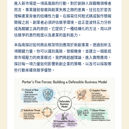
a
進入新市場是一項高風險的行動。對於創辦人與戰略領導者
而言，事業蓬勃發展與創業失敗之間的差異，往往在於是否
d
理解產業背後的結構性力量。在撰寫任何程式碼或製作簡報
it
簡報之前，創業者必須評估競爭環境。這正是波特五力分析
成為關鍵工具的原因。它提供了一種結構化的方法，用以評
i
估競爭的激烈程度以及產業的盈利能力。
o
本指南探討如何將此框架特別應用於新創事業。透過剖析五
n
項關鍵力量，你可以識別風險、發掘機會，並建立一個能抵
禦市場壓力的商業模式。我們將超越理論，進入實際應用，
a
探討每一項力量如何影響新創企業的策略，以及可以採取哪
l
些行動來確保競爭優勢。
C
h
in
e
s
e