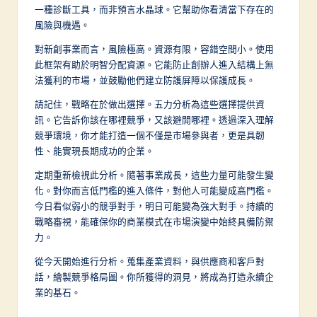
一種診斷工具，而非預言水晶球。它幫助你看清當下存在的
風險與機遇。
對新創事業而言，風險極高。資源有限，容錯空間小。使用
此框架有助於明智分配資源。它能防止創辦人進入結構上無
法獲利的市場，並鼓勵他們建立防護屏障以保護成長。
請記住，戰略在於做出選擇。五力分析為這些選擇提供資
訊。它告訴你該在哪裡競爭，又該避開哪裡。透過深入理解
競爭環境，你才能打造一個不僅是市場參與者，更是具韌
性、能實現長期成功的企業。
定期重新檢視此分析。隨著事業成長，這些力量可能發生變
化。對你而言低門檻的進入條件，對他人可能變成高門檻。
今日看似弱小的競爭對手，明日可能變為強大對手。持續的
戰略審視，能確保你的商業模式在市場演變中始終具備防禦
力。
從今天開始進行分析。蒐集產業資料，與供應商和客戶對
話，繪製競爭格局圖。你所獲得的洞見，將成為打造永續企
業的基石。