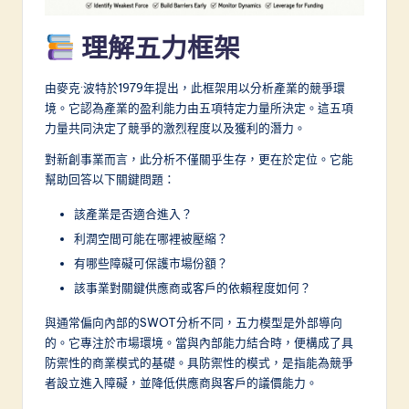
-
理解五力框架
L
a
由麥克·波特於1979年提出，此框架用以分析產業的競爭環
境。它認為產業的盈利能力由五項特定力量所決定。這五項
t
力量共同決定了競爭的激烈程度以及獲利的潛力。
e
對新創事業而言，此分析不僅關乎生存，更在於定位。它能
s
幫助回答以下關鍵問題：
t
該產業是否適合進入？
in
利潤空間可能在哪裡被壓縮？
A
有哪些障礙可保護市場份額？
該事業對關鍵供應商或客戶的依賴程度如何？
I
&
與通常偏向內部的SWOT分析不同，五力模型是外部導向
的。它專注於市場環境。當與內部能力結合時，便構成了具
S
防禦性的商業模式的基礎。具防禦性的模式，是指能為競爭
o
者設立進入障礙，並降低供應商與客戶的議價能力。