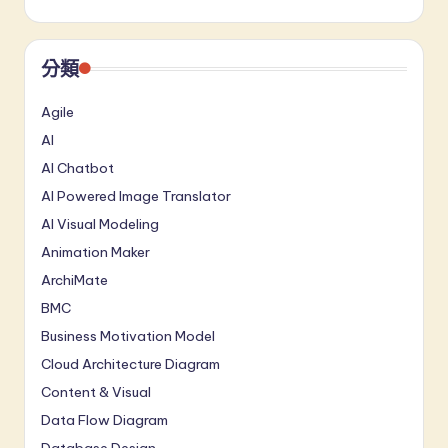
分類
Agile
AI
AI Chatbot
AI Powered Image Translator
AI Visual Modeling
Animation Maker
ArchiMate
BMC
Business Motivation Model
Cloud Architecture Diagram
Content & Visual
Data Flow Diagram
Database Design