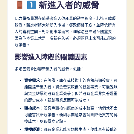
f
新進入者的威脅
t
此力量衡量潛在競爭者進入你產業的難易程度。若進入障礙
w
較低，新進者將大量湧入市場，導致價格下跌，並降低所有
a
人的獲利空間。對新創事業而言，理解這些障礙至關重要，
因為你本質上就是一名新進入者，必須預見未來可能出現的
r
競爭者。
e
影響進入障礙的關鍵因素
I
多項因素會影響新進入者的威脅，包括：
n
n
資金需求：
在設備、庫存或技術上的高額前期投資，可
能阻擋新進入者。資金需求較低的新創事業，可能難以
o
與資金雄厚的既有企業競爭；但若既有企業背負著過重
v
的歷史成本，新創事業反而可能成功。
轉換成本：
若客戶轉換供應商的成本較高，他們就不太
a
可能嘗試新競爭者。新創事業通常會試圖降低買方的轉
ti
換成本，以取得立足點。
o
規模經濟：
既有企業若能大規模生產，便能享有較低的