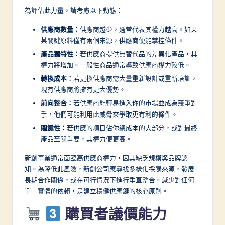
為評估此力量，請考慮以下動態：
供應商數量：
供應商越少，通常代表其權力越高。如果
某關鍵原料僅有兩個來源，供應商便能掌控條件。
產品獨特性：
若供應商提供無替代品的差異化產品，其
權力將增加。一般性商品通常導致供應商權力較低。
轉換成本：
若更換供應商需大量重新設計或重新培訓，
現有供應商將擁有更大優勢。
前向整合：
若供應商能輕易進入你的市場並成為競爭對
手，他們可能利用此威脅來爭取更有利的條件。
關鍵性：
若供應的項目佔你總成本的大部分，或對最終
產品至關重要，其權力便更高。
新創事業通常面臨高供應商權力，因其缺乏規模與品牌認
知。為降低此風險，新創公司應尋找多樣化採購來源，發展
長期合作關係，或在可行情況下進行垂直整合。減少對任何
單一實體的依賴，是建立穩健供應鏈的核心原則。
購買者議價能力