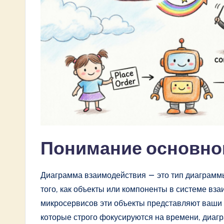
e
s
t
i
n
A
I
Понимание основно
&
S
Диаграмма взаимодействия — это тип диаграмм
o
того, как объекты или компоненты в системе вза
микросервисов эти объекты представляют ваши 
ft
которые строго фокусируются на времени, диа