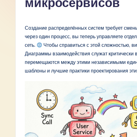
микросервисов
R
u
Создание распределённых систем требует смен
s
через один процесс, вы теперь управляете отд
сеть.
Чтобы справиться с этой сложностью, в
si
Диаграммы взаимодействия служат критически в
a
перемещаются между этими независимыми едини
шаблоны и лучшие практики проектирования эти
n
-
L
a
t