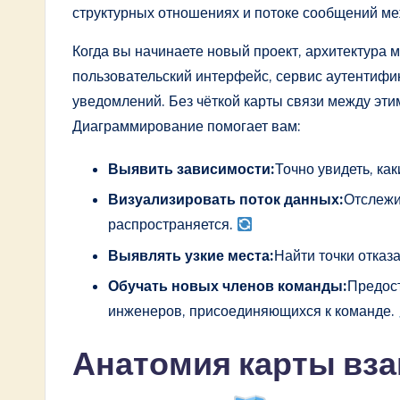
w
структурных отношениях и потоке сообщений ме
a
Когда вы начинаете новый проект, архитектура 
пользовательский интерфейс, сервис аутентифи
r
уведомлений. Без чёткой карты связи между эти
e
Диаграммирование помогает вам:
I
Выявить зависимости:
Точно увидеть, ка
n
Визуализировать поток данных:
Отслежив
распространяется.
n
Выявлять узкие места:
Найти точки отказ
o
Обучать новых членов команды:
Предост
инженеров, присоединяющихся к команде.
v
a
Анатомия карты вз
ti