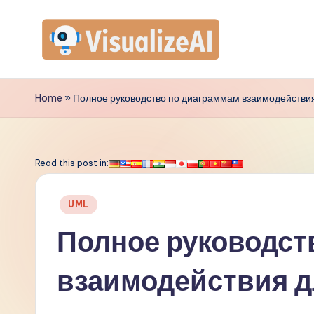
Перейти
к
V
содержимому
is
Home
»
Полное руководство по диаграммам взаимодействи
u
a
Read this post in:
li
Опубликовано
UML
z
в
Полное руководст
e
взаимодействия д
A
I