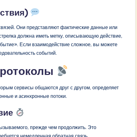
йствия)
связей. Они представляют фактические данные или
трелка должна иметь метку, описывающую действие,
обытие». Если взаимодействие сложное, вы можете
едовательность событий.
протоколы
торым сервисы общаются друг с другом, определяет
онные и асинхронные потоки.
вие
ызываемого, прежде чем продолжить. Это
требуется немедленная обратная связь.