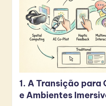
L
a
t
e
s
t
i
n
A
1. A Transição par
I
e Ambientes Imersi
&