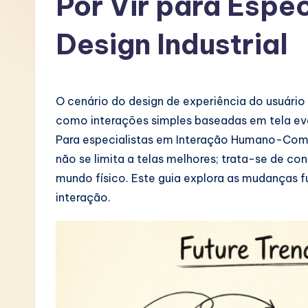
Por Vir para Espec
P
Design Industrial
o
rt
O cenário do design de experiência do usuár
u
como interações simples baseadas em tela evo
g
Para especialistas em Interação Humano-Compu
não se limita a telas melhores; trata-se de c
u
mundo físico. Este guia explora as mudanças 
e
interação.
s
e
-