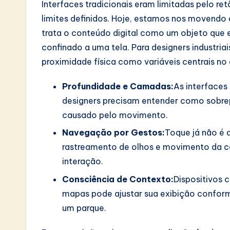
Interfaces tradicionais eram limitadas pelo r
S
limites definidos. Hoje, estamos nos movend
o
trata o conteúdo digital como um objeto que e
confinado a uma tela. Para designers industriai
ft
proximidade física como variáveis centrais no 
w
Profundidade e Camadas:
As interfaces
a
designers precisam entender como sobre
r
causado pelo movimento.
Navegação por Gestos:
Toque já não é 
e
rastreamento de olhos e movimento da 
I
interação.
Consciência de Contexto:
Dispositivos 
n
mapas pode ajustar sua exibição confor
n
um parque.
o