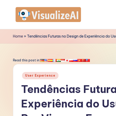
Skip
to
V
content
is
Home
»
Tendências Futuras no Design de Experiência do Usuá
u
a
Read this post in:
li
Posted
User Experience
z
in
Tendências Futura
e
Experiência do Us
A
I