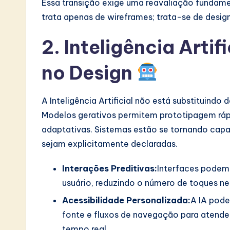
Essa transição exige uma reavaliação fundam
v
trata apenas de wireframes; trata-se de design
a
2. Inteligência Arti
ti
no Design
o
n
A Inteligência Artificial não está substituindo
Modelos gerativos permitem prototipagem rápi
adaptativas. Sistemas estão se tornando capa
sejam explicitamente declaradas.
Interações Preditivas:
Interfaces podem 
usuário, reduzindo o número de toques ne
Acessibilidade Personalizada:
A IA pode
fonte e fluxos de navegação para atender
tempo real.